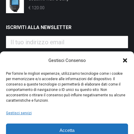
€
120.00
ISCRIVITI ALLA NEWSLETTER
Iscrivendoti alla nostra newsletter accetti i Termini e le
Gestisci Consenso
Condizioni d'Uso del nostro sito web. La tua email potrà essere
utilizzata a fini commerciali e promozionali.
Per fornire le migliori esperienze, utilizziamo tecnologie come i cookie
per memorizzare e/o accedere alle informazioni del dispositivo. Il
consenso a queste tecnologie ci permetterà di elaborare dati come il
comportamento di navigazione o ID unici su questo sito. Non
acconsentire o ritirare il consenso può influire negativamente su alcune
caratteristiche e funzioni.
PAGAMENTO SICURO
Gestisci servizi
Accetta