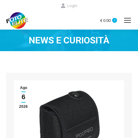
Login
€
0.00
0
NEWS E CURIOSITÀ
You are here:
Ago
6
2026