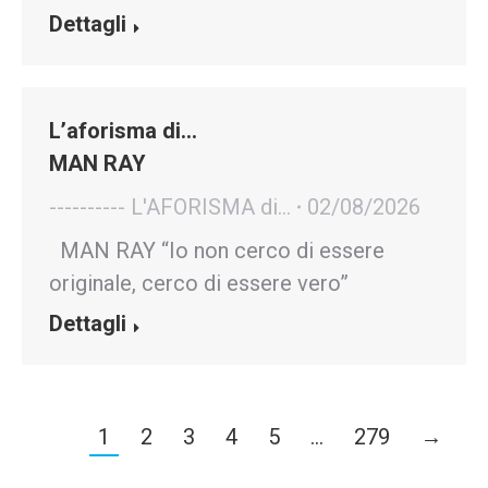
Dettagli
L’aforisma di…
MAN RAY
---------- L'AFORISMA di...
02/08/2026
MAN RAY “Io non cerco di essere
originale, cerco di essere vero”
Dettagli
1
2
3
4
5
…
279
→