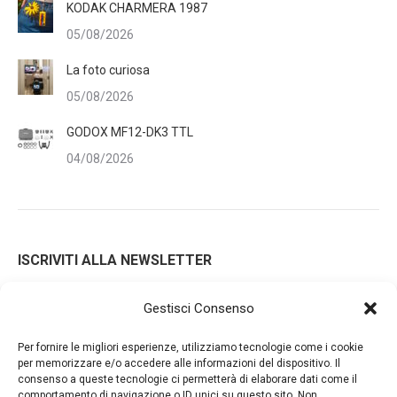
KODAK CHARMERA 1987
05/08/2026
La foto curiosa
05/08/2026
GODOX MF12-DK3 TTL
04/08/2026
ISCRIVITI ALLA NEWSLETTER
Gestisci Consenso
Iscrivendoti alla nostra newsletter accetti i Termini e le
Per fornire le migliori esperienze, utilizziamo tecnologie come i cookie
Condizioni d'Uso del nostro sito web. La tua email potrà essere
per memorizzare e/o accedere alle informazioni del dispositivo. Il
consenso a queste tecnologie ci permetterà di elaborare dati come il
utilizzata a fini commerciali e promozionali.
comportamento di navigazione o ID unici su questo sito. Non