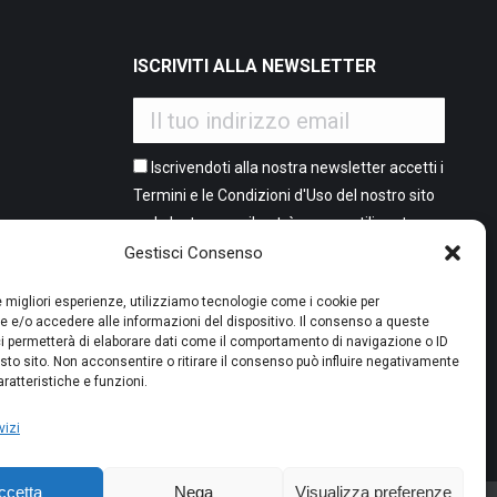
ISCRIVITI ALLA NEWSLETTER
Iscrivendoti alla nostra newsletter accetti i
Termini e le Condizioni d'Uso del nostro sito
web. La tua email potrà essere utilizzata a
o
it 2 flash
fini commerciali e promozionali.
Gestisci Consenso
e
sori)
le migliori esperienze, utilizziamo tecnologie come i cookie per
0.
 e/o accedere alle informazioni del dispositivo. Il consenso a queste
i permetterà di elaborare dati come il comportamento di navigazione o ID
sto sito. Non acconsentire o ritirare il consenso può influire negativamente
PAGAMENTO SICURO
ratteristiche e funzioni.
vizi
ccetta
Nega
Visualizza preferenze