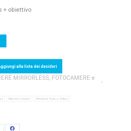
 + obiettivo
ggiungi alla lista dei desideri
MERE MIRRORLESS
,
FOTOCAMERE e
ss
Marchio Canon
Prodotto Foto e Video