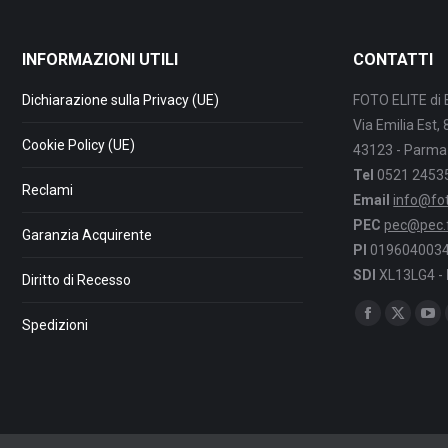
INFORMAZIONI UTILI
CONTATTI
Dichiarazione sulla Privacy (UE)
FOTO ELITE di 
Via Emilia Est,
Cookie Policy (UE)
43123 - Parma
Tel
0521 2453
Reclami
Email
info@foto
PEC
pec@pec.fo
Garanzia Acquirente
PI
0196040034
SDI
XL13LG4 -
Diritto di Recesso
Find us on:
Facebook
X
Yo
Spedizioni
page
page
pa
opens
opens
op
in
in
in
new
new
ne