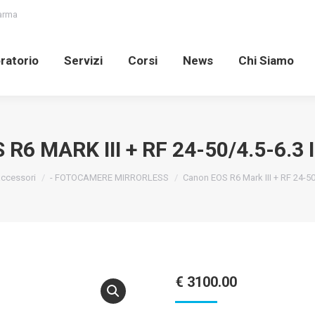
Parma
oratorio
Servizi
Corsi
News
Chi Siamo
ratorio
Servizi
Corsi
News
Chi Siamo
R6 MARK III + RF 24-50/4.5-6.3 
ccessori
- FOTOCAMERE MIRRORLESS
Canon EOS R6 Mark III + RF 24-50
€
3100.00