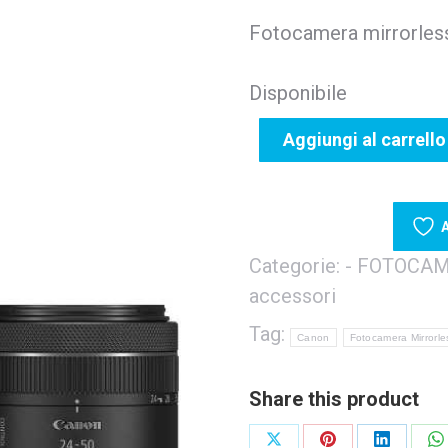
Fotocamera mirrorless
Disponibile
Aggiungi al carrello
A
Categorie:
- FOTOCA
accessori
Tag:
Canon
Fotocamera Mirrorle
Share this product