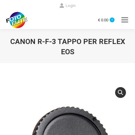
Login
€
0.00
0
CANON R-F-3 TAPPO PER REFLEX
EOS
You are here: