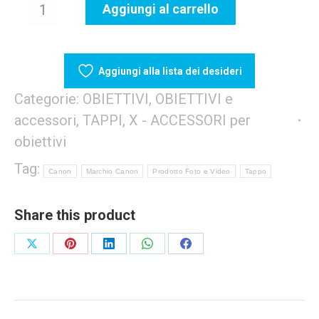
Canon
Aggiungi al carrello
R-
F-
3
Aggiungi alla lista dei desideri
Tappo
Categorie:
OBIETTIVI
,
OBIETTIVI e
per
accessori
,
TAPPI
,
X - ACCESSORI per
reflex
obiettivi
EOS
Tag:
quantità
Canon
Marchio Canon
Prodotto Foto e Video
Tappo
Share this product
Share
Share
Share
Share
Share
on
on
on
on
on
X
Pinterest
LinkedIn
WhatsApp
Facebook