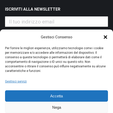
ISCRIVITI ALLA NEWSLETTER
Iscrivendoti alla nostra newsletter accetti i Termini e le
Gestisci Consenso
Condizioni d'Uso del nostro sito web. La tua email potrà essere
utilizzata a fini commerciali e promozionali.
Per fornire le migliori esperienze, utilizziamo tecnologie come i cookie
per memorizzare e/o accedere alle informazioni del dispositivo. Il
consenso a queste tecnologie ci permetterà di elaborare dati come il
comportamento di navigazione o ID unici su questo sito. Non
acconsentire o ritirare il consenso può influire negativamente su alcune
caratteristiche e funzioni.
PAGAMENTO SICURO
Gestisci servizi
Accetta
Nega