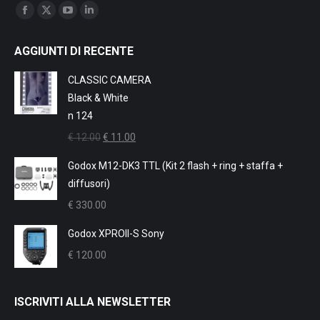
Find us on:
Facebook
X
YouTube
Linkedin
page
page
page
page
AGGIUNTI DI RECENTE
opens
opens
opens
opens
in
in
in
in
CLASSIC CAMERA
new
new
new
new
Black & White
window
window
window
window
n 124
Il
Il
€
12.00
€
11.00
prezzo
prezzo
Godox M12-DK3 TTL (Kit 2 flash + ring + staffa +
originale
attuale
diffusori)
era:
è:
€
330.00
€ 12.00.
€ 11.00.
Godox XPROII-S Sony
€
120.00
ISCRIVITI ALLA NEWSLETTER