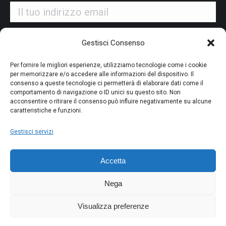
Iscrivendoti alla nostra newsletter accetti i Termini e le
Gestisci Consenso
Condizioni d'Uso del nostro sito web. La tua email potrà essere
utilizzata a fini commerciali e promozionali.
Per fornire le migliori esperienze, utilizziamo tecnologie come i cookie
per memorizzare e/o accedere alle informazioni del dispositivo. Il
consenso a queste tecnologie ci permetterà di elaborare dati come il
comportamento di navigazione o ID unici su questo sito. Non
acconsentire o ritirare il consenso può influire negativamente su alcune
caratteristiche e funzioni.
PAGAMENTO SICURO
Gestisci servizi
Accetta
Nega
Visualizza preferenze