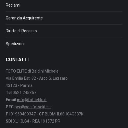
Reclami
Garanzia Acquirente
Diritto di Recesso
Spedizioni
CONTATTI
FOTO ELITE di Baldini Michele
Via Emilia Est, 82 - Arco S. Lazzaro
43123 - Parma
Tel
0521 245357
Email
info@fotoelite.it
PEC
pec@pec.fotoelite.it
PI
01960400347 -
CF
BLDMHL68H04G337K
SDI
XL13LG4 -
REA
191572 PR