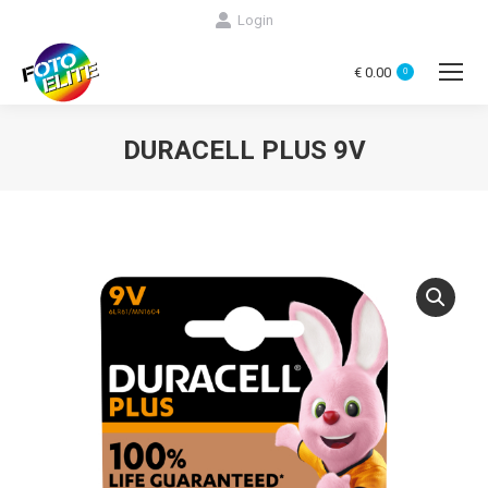
Login
€
0.00
0
DURACELL PLUS 9V
You are here: