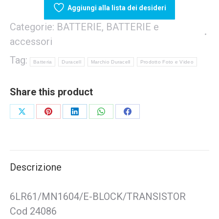
quantità
Aggiungi alla lista dei desideri
Categorie:
BATTERIE
,
BATTERIE e
accessori
Tag:
Batteria
Duracell
Marchio Duracell
Prodotto Foto e Video
Share this product
Share
Share
Share
Share
Share
on
on
on
on
on
X
Pinterest
LinkedIn
WhatsApp
Facebook
Descrizione
6LR61/MN1604/E-BLOCK/TRANSISTOR
Cod 24086