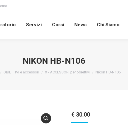
Parma
oratorio
Servizi
Corsi
News
Chi Siamo
ratorio
Servizi
Corsi
News
Chi Siamo
NIKON HB-N106
are here:
OBIETTIVI e accessori
X - ACCESSORI per obiettivi
Nikon HB-N106
€
30.00