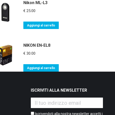
Nikon ML-L3
€
25.00
Aggiungi al carrello
NIKON EN-EL8
€
30.00
Aggiungi al carrello
ISCRIVITI ALLA NEWSLETTER
Iscrivendoti alla nostra newsletter accetti i