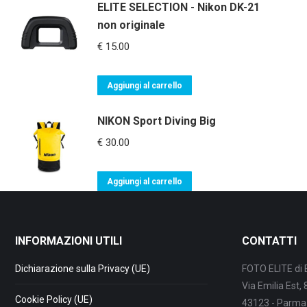
ELITE SELECTION - Nikon DK-21
non originale
€
15.00
Aggiungi al carrello
NIKON Sport Diving Big
€
30.00
Aggiungi al carrello
INFORMAZIONI UTILI
CONTATTI
Dichiarazione sulla Privacy (UE)
FOTO ELITE di 
Via Emilia Est,
Cookie Policy (UE)
43123 - Parma