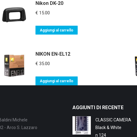
Nikon DK-20
€
15.00
Aggiungi al carrello
NIKON EN-EL12
€
35.00
Aggiungi al carrello
AGGIUNTI DI RECENTE
Baldini Michele
CLASSIC CAMERA
 82 - Arco S. Lazzaro
Black & White
n 124