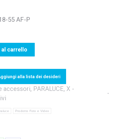
 18-55 AF-P
al carrello
ggiungi alla lista dei desideri
e accessori
,
PARALUCE
,
X -
ivi
raluce
Prodotto Foto e Video