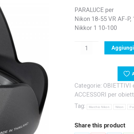
PARALUCE per
Nikon 18-55 VR AF-P,
Nikkor 1 10-100
Nikon
Aggiungi 
HB-
N106
quantità
A
Categorie:
OBIETTIVI 
ACCESSORI per obiett
Tag:
Marchio Nikon
Nikon
Pa
Share this product