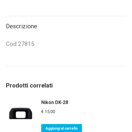
on
on
on
on
on
X
Pinterest
LinkedIn
WhatsApp
Facebook
Descrizione
Cod 27815
Prodotti correlati
Nikon DK-28
€
15.00
Aggiungi al carrello