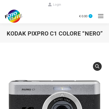
Login
€
0.00
0
KODAK PIXPRO C1 COLORE “NERO”
You are here: