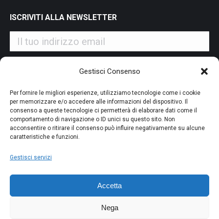
ISCRIVITI ALLA NEWSLETTER
Iscrivendoti alla nostra newsletter accetti i Termini e le
Gestisci Consenso
Condizioni d'Uso del nostro sito web. La tua email potrà essere
utilizzata a fini commerciali e promozionali.
Per fornire le migliori esperienze, utilizziamo tecnologie come i cookie
per memorizzare e/o accedere alle informazioni del dispositivo. Il
consenso a queste tecnologie ci permetterà di elaborare dati come il
comportamento di navigazione o ID unici su questo sito. Non
acconsentire o ritirare il consenso può influire negativamente su alcune
caratteristiche e funzioni.
PAGAMENTO SICURO
Gestisci servizi
Accetta
Nega