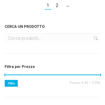
1
2
→
CERCA UN PRODOTTO
Filtra per Prezzo
Pr
Pr
Prezzo:
€ 40
—
€ 990
Filtra
Mi
Ma