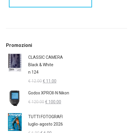
Promozioni
CLASSIC CAMERA
Black & White
n 124
Il
Il
€
12.00
€
11.00
prezzo
prezzo
Godox XPROII-N Nikon
originale
attuale
Il
Il
€
120.00
€
100.00
era:
è:
prezzo
prezzo
€ 12.00.
€ 11.00.
originale
attuale
TUTTI FOTOGRAFI
era:
è:
luglio-agosto 2026
€ 120.00.
€ 100.00.
Il
Il