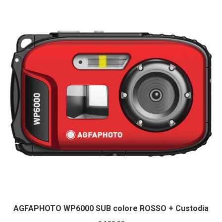
al
più
recente
AGFAPHOTO WP6000 SUB colore ROSSO + Custodia