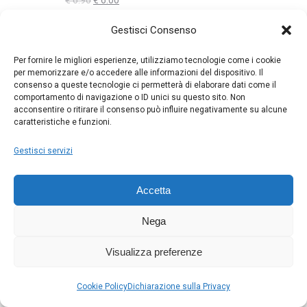
€
6.90
€
6.00
prezzo
prezzo
KIT Qtà 2 PATONA ML-1200 LED
Gestisci Consenso
originale
attuale
Il
Il
€
240.00
€
220.00
era:
è:
Per fornire le migliori esperienze, utilizziamo tecnologie come i cookie
prezzo
prezzo
€ 6.90.
€ 6.00.
per memorizzare e/o accedere alle informazioni del dispositivo. Il
originale
attuale
KIT NIKON MH-34 + EH-8P
consenso a queste tecnologie ci permetterà di elaborare dati come il
comportamento di navigazione o ID unici su questo sito. Non
era:
è:
Il
Il
€
110.00
€
70.00
acconsentire o ritirare il consenso può influire negativamente su alcune
€ 240.00.
€ 220.00.
prezzo
prezzo
caratteristiche e funzioni.
originale
attuale
NIKON EH-8P
Gestisci servizi
era:
è:
Il
Il
€
55.00
€
40.00
€ 110.00.
€ 70.00.
prezzo
prezzo
Accetta
originale
attuale
DJI Mic 3 (1 TX + 1 RX)
era:
è:
Il
Il
€
190.00
€
150.00
Nega
€ 55.00.
€ 40.00.
prezzo
prezzo
originale
attuale
SONY FE 400-800 mm F6.3-8 G OSS
Visualizza preferenze
era:
è:
Il
Il
€
3000.00
€
2500.00
€ 190.00.
€ 150.00.
prezzo
prezzo
Cookie Policy
Dichiarazione sulla Privacy
originale
attuale
KODAK RCF-1561P Cornice 15"