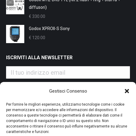
originale
attuale
diffusori)
era:
è:
€
330.00
€ 12.00.
€ 11.00.
Godox XPROII-S Sony
€
120.00
ISCRIVITI ALLA NEWSLETTER
Iscrivendoti alla nostra newsletter accetti i Termini e le
Gestisci Consenso
Condizioni d'Uso del nostro sito web. La tua email potrà essere
utilizzata a fini commerciali e promozionali.
Per fornire le migliori esperienze, utilizziamo tecnologie come i cookie
per memorizzare e/o accedere alle informazioni del dispositivo. Il
consenso a queste tecnologie ci permetterà di elaborare dati come il
comportamento di navigazione o ID unici su questo sito. Non
acconsentire o ritirare il consenso può influire negativamente su alcune
caratteristiche e funzioni.
PAGAMENTO SICURO