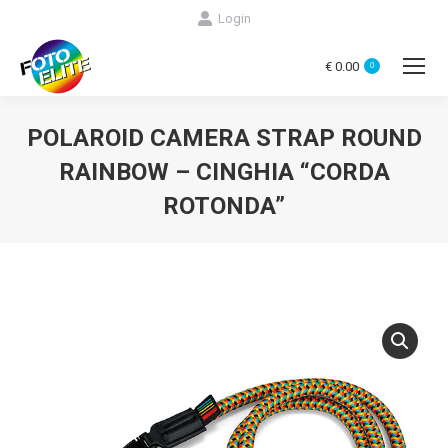
Login
€
0.00
0
POLAROID CAMERA STRAP ROUND
RAINBOW – CINGHIA “CORDA
ROTONDA”
You are here: