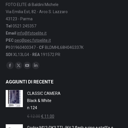
FOTO ELITE di Baldini Michele
Via Emilia Est, 82 - Arco S. Lazzaro
43123 - Parma
Tel
0521 245357
Email
info@fotoelite.it
PEC
pec@pec.fotoelite.it
PI
01960400347 -
CF
BLDMHL68H04G337K
SDI
XL13LG4 -
REA
191572 PR
Find us on:
Facebook
X
YouTube
Linkedin
page
page
page
page
AGGIUNTI DI RECENTE
opens
opens
opens
opens
in
in
in
in
CLASSIC CAMERA
new
new
new
new
Black & White
window
window
window
window
n 124
Il
Il
€
12.00
€
11.00
prezzo
prezzo
Godox M12-DK3 TTL (Kit 2 flash + ring + staffa +