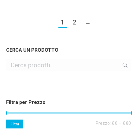
1
2
→
CERCA UN PRODOTTO
Filtra per Prezzo
Pr
Pr
Prezzo:
€ 0
—
€ 80
Filtra
Mi
Ma