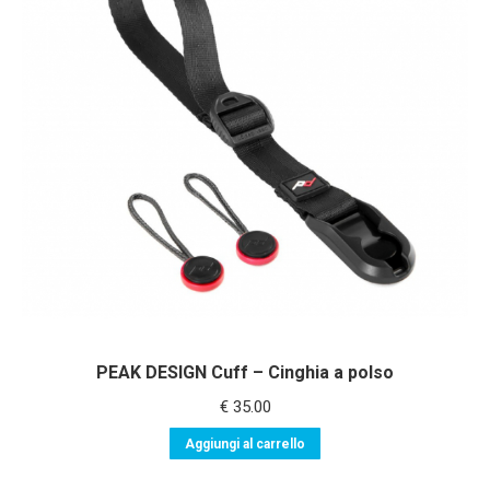
recente
PEAK DESIGN Cuff – Cinghia a polso
€
35.00
Aggiungi al carrello