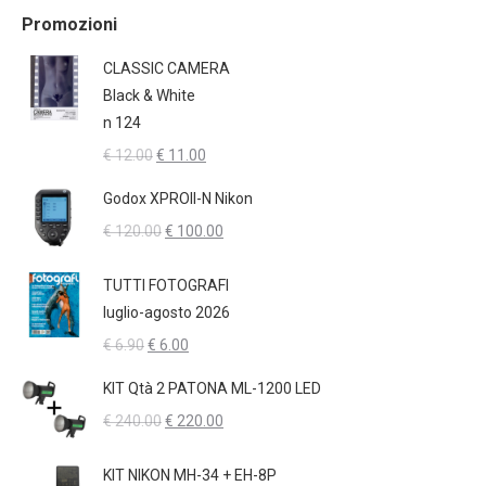
Promozioni
CLASSIC CAMERA
Black & White
n 124
Il
Il
€
12.00
€
11.00
prezzo
prezzo
Godox XPROII-N Nikon
originale
attuale
Il
Il
€
120.00
€
100.00
era:
è:
prezzo
prezzo
€ 12.00.
€ 11.00.
originale
attuale
TUTTI FOTOGRAFI
era:
è:
luglio-agosto 2026
€ 120.00.
€ 100.00.
Il
Il
€
6.90
€
6.00
prezzo
prezzo
KIT Qtà 2 PATONA ML-1200 LED
originale
attuale
Il
Il
€
240.00
€
220.00
era:
è:
prezzo
prezzo
€ 6.90.
€ 6.00.
originale
attuale
KIT NIKON MH-34 + EH-8P