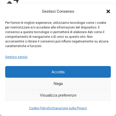
era:
è:
Il
Il
€
110.00
€
70.00
€ 240.00.
€ 220.00.
Gestisci Consenso
prezzo
prezzo
originale
attuale
NIKON EH-8P
Per fornire le migliori esperienze, utilizziamo tecnologie come i cookie
era:
è:
Il
Il
€
55.00
€
40.00
per memorizzare e/o accedere alle informazioni del dispositivo. Il
€ 110.00.
€ 70.00.
prezzo
prezzo
consenso a queste tecnologie ci permetterà di elaborare dati come il
comportamento di navigazione o ID unici su questo sito. Non
originale
attuale
DJI Mic 3 (1 TX + 1 RX)
acconsentire o ritirare il consenso può influire negativamente su alcune
era:
è:
caratteristiche e funzioni.
Il
Il
€
190.00
€
150.00
€ 55.00.
€ 40.00.
prezzo
prezzo
Gestisci servizi
originale
attuale
SONY FE 400-800 mm F6.3-8 G OSS
era:
è:
Il
Il
€
3000.00
€
2500.00
Accetta
€ 190.00.
€ 150.00.
prezzo
prezzo
originale
attuale
KODAK RCF-1561P Cornice 15"
Nega
era:
è:
Il
Il
€
165.00
€
125.00
€ 3000.00.
€ 2500.00.
prezzo
prezzo
Visualizza preferenze
originale
attuale
Canon RF 24-105mm F4L IS USM
era:
è:
Cookie Policy
Il
Dichiarazione sulla Privacy
Il
€
1560.00
€
1350.00
€ 165.00.
€ 125.00.
prezzo
prezzo