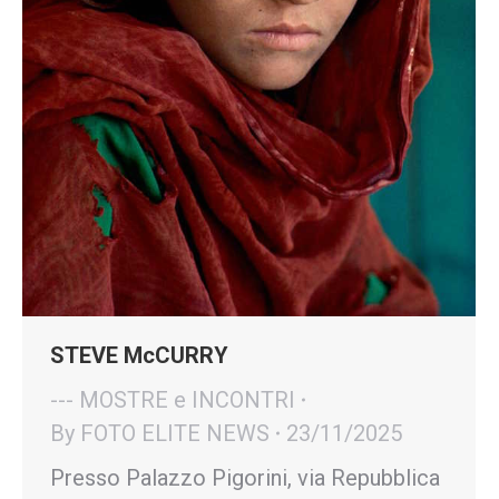
STEVE McCURRY
--- MOSTRE e INCONTRI
By
FOTO ELITE NEWS
23/11/2025
Presso Palazzo Pigorini, via Repubblica