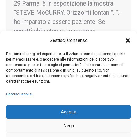
29 Parma, è in esposizione la mostra
“STEVE McCURRY. Orizzonti lontani”. “…
ho imparato a essere paziente. Se
aspetti abbastanza, le persone
dimenticano la macchina fotografica e la
Gestisci Consenso
loro anima comincia a librarsi verso di
Per fornire le migliori esperienze, utilizziamo tecnologie come i cookie
te…” Oltre al celebre ritratto della
per memorizzare e/o accedere alle informazioni del dispositivo. Il
consenso a queste tecnologie ci permetterà di elaborare dati come il
ragazza afghana, la mostra riunisce
comportamento di navigazione o ID unici su questo sito. Non
immagini che raccontano sorrisi, silenzi,
acconsentire o ritirare il consenso può influire negativamente su alcune
caratteristiche e funzioni.
…
Gestisci servizi
Accetta
Nega