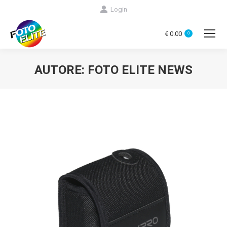
Login
€
0.00
0
AUTORE:
FOTO ELITE NEWS
You are here: