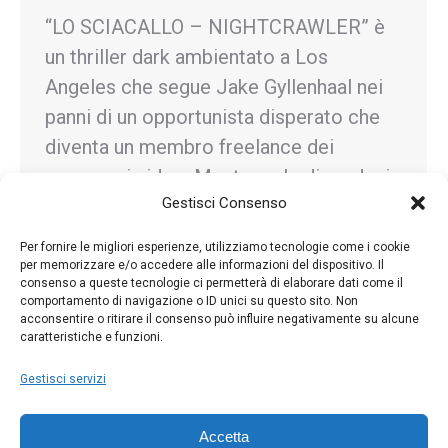
“LO SCIACALLO – NIGHTCRAWLER” è
un thriller dark ambientato a Los
Angeles che segue Jake Gyllenhaal nei
panni di un opportunista disperato che
diventa un membro freelance dei
paparazzi video. Mentre sale di grado, i
Gestisci Consenso
suoi metodi diventano sempre più
immorali, confondendo i confini tra
Per fornire le migliori esperienze, utilizziamo tecnologie come i cookie
osservatore e partecipante.
per memorizzare e/o accedere alle informazioni del dispositivo. Il
consenso a queste tecnologie ci permetterà di elaborare dati come il
comportamento di navigazione o ID unici su questo sito. Non
acconsentire o ritirare il consenso può influire negativamente su alcune
caratteristiche e funzioni.
1
2
3
4
5
…
219
→
Gestisci servizi
Accetta