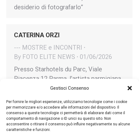
desiderio di fotografarlo”
CATERINA ORZI
--- MOSTRE e INCONTRI
By
FOTO ELITE NEWS
01/06/2026
Presso Starhotels du Parc, Viale
Piacenza 12 Parma, l’artista parmigiana
CATERINA ORZI espone “Fiori di Luce”,
Gestisci Consenso
una ricerca coerente sulla luce come
Per fornire le migliori esperienze, utilizziamo tecnologie come i cookie
elemento generativo capace di
per memorizzare e/o accedere alle informazioni del dispositivo. Il
consenso a queste tecnologie ci permetterà di elaborare dati come il
trasformare frammenti vegetali in
comportamento di navigazione o ID unici su questo sito. Non
presenze quasi scultoree. Fino al 2
acconsentire o ritirare il consenso può influire negativamente su alcune
caratteristiche e funzioni.
giugno.