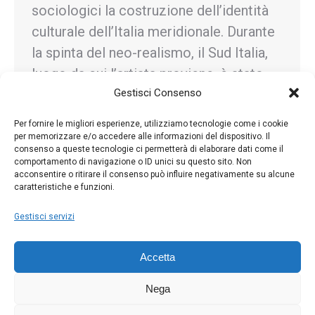
sociologici la costruzione dell’identità
culturale dell’Italia meridionale. Durante
la spinta del neo-realismo, il Sud Italia,
luogo da cui l’artista proviene, è stato
visivamente studiato da antropologi,
Gestisci Consenso
cineasti e…
Per fornire le migliori esperienze, utilizziamo tecnologie come i cookie
per memorizzare e/o accedere alle informazioni del dispositivo. Il
consenso a queste tecnologie ci permetterà di elaborare dati come il
comportamento di navigazione o ID unici su questo sito. Non
acconsentire o ritirare il consenso può influire negativamente su alcune
caratteristiche e funzioni.
←
1
…
14
15
16
17
18
…
30
→
Gestisci servizi
Accetta
Nega