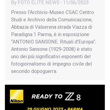
By
FOTO ELITE NEWS
11/06/2023
Presso l’Archivio-Museo CSAC Centro
Studi e Archivio della Comunicazione,
Abbazia di Valserena strada Viazza di
Paradigna 1 Parma, è in esposizione
“ANTONIO SANSONE. Rituali d’Europa”.
Antonio Sansone (1929-2008) è stato
uno dei più significativi esponenti del
fotogiornalismo di impegno civile del
secondo dopoguerra.