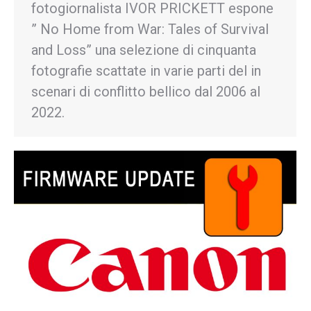
fotogiornalista IVOR PRICKETT espone
” No Home from War: Tales of Survival
and Loss” una selezione di cinquanta
fotografie scattate in varie parti del in
scenari di conflitto bellico dal 2006 al
2022.