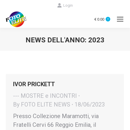
Login
€
0.00
0
NEWS DELL'ANNO:
2023
You are here:
IVOR PRICKETT
--- MOSTRE e INCONTRI
By
FOTO ELITE NEWS
18/06/2023
Presso Collezione Maramotti, via
Fratelli Cervi 66 Reggio Emilia, il