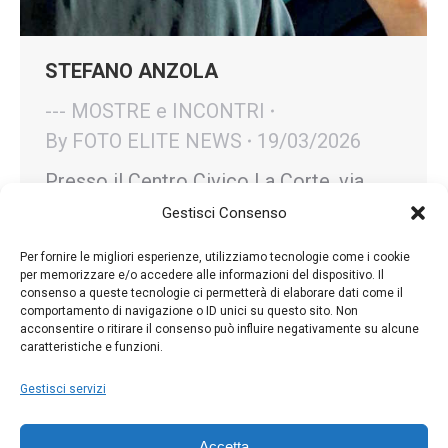
STEFANO ANZOLA
--- MOSTRE e INCONTRI
By
FOTO ELITE NEWS
19/03/2026
Presso il Centro Civico La Corte, via
Cantini 8 Traversetolo (Parma),
Gestisci Consenso
STEFANO ANZOLA espone “Come un
Per fornire le migliori esperienze, utilizziamo tecnologie come i cookie
usignolo”, uno sguardo intenso e umano
per memorizzare e/o accedere alle informazioni del dispositivo. Il
consenso a queste tecnologie ci permetterà di elaborare dati come il
sull’Iran, con particolare attenzione alla
comportamento di navigazione o ID unici su questo sito. Non
condizione femminile. Fino al 29 marzo.
acconsentire o ritirare il consenso può influire negativamente su alcune
caratteristiche e funzioni.
Gestisci servizi
Accetta