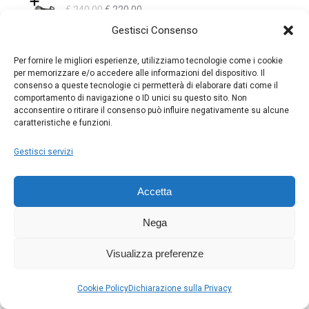
Il
Il
€
240.00
€
220.00
era:
è:
prezzo
prezzo
€ 6.90.
Gestisci Consenso
€ 6.00.
originale
attuale
KIT NIKON MH-34 + EH-8P
era:
è:
Per fornire le migliori esperienze, utilizziamo tecnologie come i cookie
Il
Il
€
110.00
€
70.00
per memorizzare e/o accedere alle informazioni del dispositivo. Il
€ 240.00.
€ 220.00.
prezzo
prezzo
consenso a queste tecnologie ci permetterà di elaborare dati come il
comportamento di navigazione o ID unici su questo sito. Non
originale
attuale
NIKON EH-8P
acconsentire o ritirare il consenso può influire negativamente su alcune
era:
è:
Il
Il
€
55.00
€
40.00
caratteristiche e funzioni.
€ 110.00.
€ 70.00.
prezzo
prezzo
Gestisci servizi
originale
attuale
DJI Mic 3 (1 TX + 1 RX)
era:
è:
Il
Il
€
190.00
€
150.00
€ 55.00.
€ 40.00.
Accetta
prezzo
prezzo
originale
attuale
SONY FE 400-800 mm F6.3-8 G OSS
Nega
era:
è:
Il
Il
€
3000.00
€
2500.00
€ 190.00.
€ 150.00.
prezzo
prezzo
Visualizza preferenze
originale
attuale
KODAK RCF-1561P Cornice 15"
era:
è:
Il
Il
€
165.00
€
125.00
Cookie Policy
Dichiarazione sulla Privacy
€ 3000.00.
€ 2500.00.
prezzo
prezzo