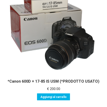
recente
*Canon 600D + 17-85 IS USM (*PRODOTTO USATO)
€
200.00
Aggiungi al carrello