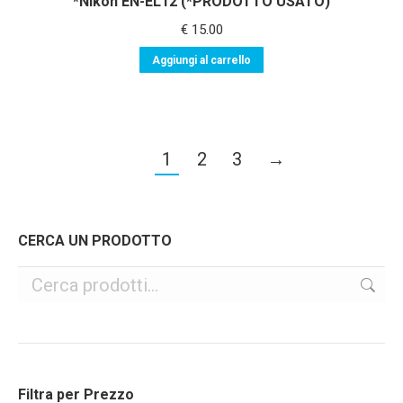
*Nikon EN-EL12 (*PRODOTTO USATO)
€
15.00
Aggiungi al carrello
1
2
3
→
CERCA UN PRODOTTO
Filtra per Prezzo