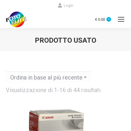
Login
€
0.00
0
PRODOTTO USATO
You are here:
Ordina
Visualizzazione di 1-16 di 44 risultati
in
base
al
più