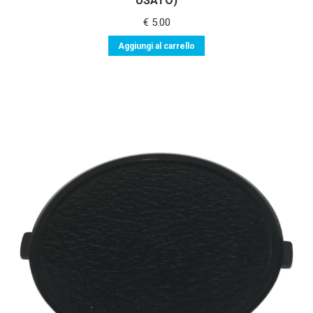
USATO)
€
5.00
Aggiungi al carrello