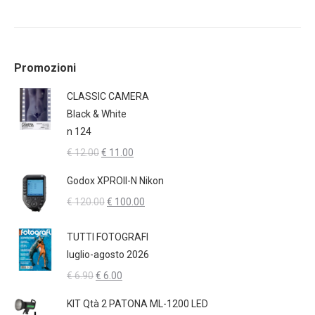
Promozioni
CLASSIC CAMERA
Black & White
n 124
Il
Il
€
12.00
€
11.00
prezzo
prezzo
Godox XPROII-N Nikon
originale
attuale
Il
Il
€
120.00
€
100.00
era:
è:
prezzo
prezzo
€ 12.00.
€ 11.00.
originale
attuale
TUTTI FOTOGRAFI
era:
è:
luglio-agosto 2026
€ 120.00.
€ 100.00.
Il
Il
€
6.90
€
6.00
prezzo
prezzo
KIT Qtà 2 PATONA ML-1200 LED
originale
attuale