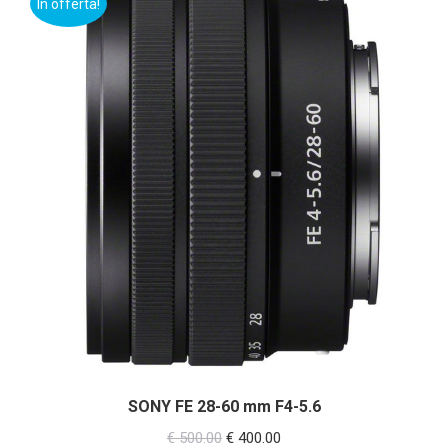
In offerta!
SONY FE 28-60 mm F4-5.6
Il
Il
€
500.00
€
400.00