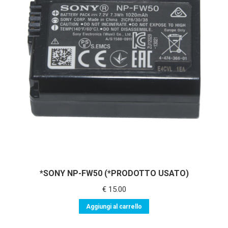
recente
*SONY NP-FW50 (*PRODOTTO USATO)
€
15.00
Aggiungi al carrello