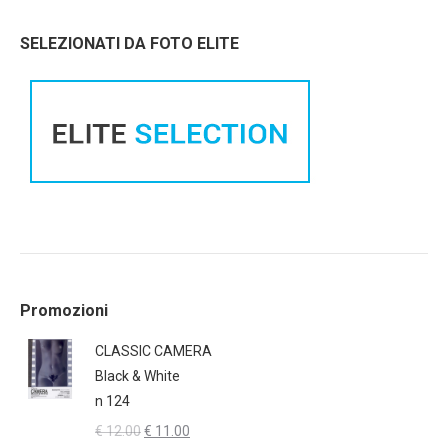
SELEZIONATI DA FOTO ELITE
Promozioni
CLASSIC CAMERA
Black & White
n 124
Il
Il
€
12.00
€
11.00