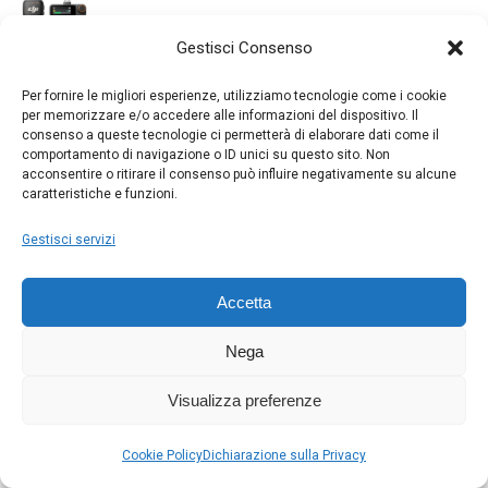
era:
è:
Il
Il
€
190.00
€
150.00
€ 55.00.
€ 40.00.
Gestisci Consenso
prezzo
prezzo
originale
attuale
SONY FE 400-800 mm F6.3-8 G OSS
Per fornire le migliori esperienze, utilizziamo tecnologie come i cookie
era:
è:
Il
Il
€
3000.00
€
2500.00
per memorizzare e/o accedere alle informazioni del dispositivo. Il
€ 190.00.
€ 150.00.
prezzo
prezzo
consenso a queste tecnologie ci permetterà di elaborare dati come il
comportamento di navigazione o ID unici su questo sito. Non
originale
attuale
KODAK RCF-1561P Cornice 15"
acconsentire o ritirare il consenso può influire negativamente su alcune
era:
è:
caratteristiche e funzioni.
Il
Il
€
165.00
€
125.00
€ 3000.00.
€ 2500.00.
prezzo
prezzo
Gestisci servizi
originale
attuale
Canon RF 24-105mm F4L IS USM
era:
è:
Il
Il
€
1560.00
€
1350.00
Accetta
€ 165.00.
€ 125.00.
prezzo
prezzo
originale
attuale
SONY E PZ 16-50 mm F3.5-5.6 OSS II
Nega
era:
è:
Il
Il
€
330.00
€
300.00
€ 1560.00.
€ 1350.00.
prezzo
prezzo
Visualizza preferenze
originale
attuale
MANFROTTO Advanced Befree Backpack III
era:
è:
Cookie Policy
Il
Dichiarazione sulla Privacy
Il
€
150.00
€
130.00
€ 330.00.
€ 300.00.
prezzo
prezzo