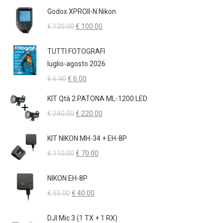
prezzo
prezzo
Godox XPROII-N Nikon
originale
attuale
Il
Il
€
120.00
€
100.00
era:
è:
prezzo
prezzo
€ 12.00.
€ 11.00.
originale
attuale
TUTTI FOTOGRAFI
era:
è:
luglio-agosto 2026
€ 120.00.
€ 100.00.
Il
Il
€
6.90
€
6.00
prezzo
prezzo
KIT Qtà 2 PATONA ML-1200 LED
originale
attuale
Il
Il
€
240.00
€
220.00
era:
è:
prezzo
prezzo
€ 6.90.
€ 6.00.
originale
attuale
KIT NIKON MH-34 + EH-8P
era:
è:
Il
Il
€
110.00
€
70.00
€ 240.00.
€ 220.00.
prezzo
prezzo
originale
attuale
NIKON EH-8P
era:
è:
Il
Il
€
55.00
€
40.00
€ 110.00.
€ 70.00.
prezzo
prezzo
originale
attuale
DJI Mic 3 (1 TX + 1 RX)