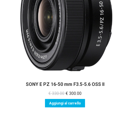
SONY E PZ 16-50 mm F3.5-5.6 OSS II
Il
Il
€
330.00
€
300.00
prezzo
prezzo
Aggiungi al carrello
originale
attuale
era:
è:
€ 330.00.
€ 300.00.