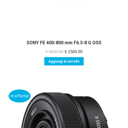
SONY FE 400-800 mm F6.3-8 G OSS
Il
Il
€
3000.00
€
2500.00
prezzo
prezzo
Aggiungi al carrello
originale
attuale
era:
è:
€ 3000.00.
€ 2500.00.
In offerta!