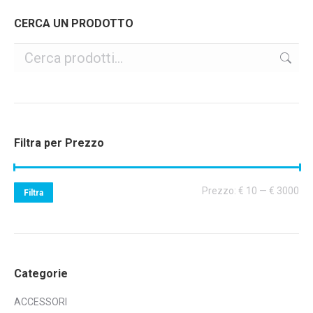
CERCA UN PRODOTTO
Filtra per Prezzo
Pr
Pr
Prezzo:
€ 10
—
€ 3000
Filtra
Mi
Ma
Categorie
ACCESSORI