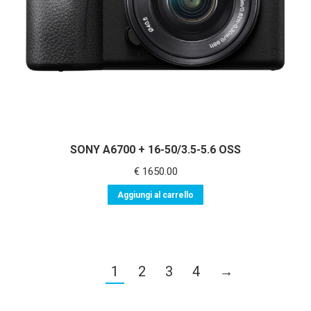
SONY A6700 + 16-50/3.5-5.6 OSS
€
1650.00
Aggiungi al carrello
1
2
3
4
→