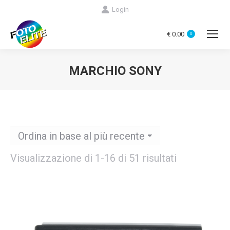
Login
€
0.00
0
MARCHIO SONY
You are here:
Ordina
Visualizzazione di 1-16 di 51 risultati
in
base
al
più