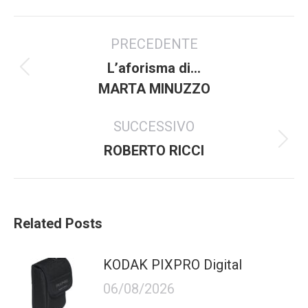
Commento
PRECEDENTE
di
navigazione
L’aforisma di…
Articolo
MARTA MINUZZO
precedente:
SUCCESSIVO
Prossimo
ROBERTO RICCI
articolo:
Related Posts
KODAK PIXPRO Digital
06/08/2026