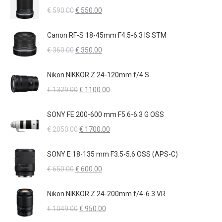
era:
è:
Il
Il
€
590.00
€
550.00
€ 460.00.
€ 400.00.
prezzo
prezzo
originale
attuale
Canon RF-S 18-45mm F4.5-6.3 IS STM
era:
è:
Il
Il
€
360.00
€
350.00
€ 590.00.
€ 550.00.
prezzo
prezzo
originale
attuale
Nikon NIKKOR Z 24-120mm f/4 S
era:
è:
Il
Il
€
1329.00
€
1100.00
€ 360.00.
€ 350.00.
prezzo
prezzo
originale
attuale
SONY FE 200-600 mm F5.6-6.3 G OSS
era:
è:
Il
Il
€
2050.00
€
1700.00
€ 1329.00.
€ 1100.00.
prezzo
prezzo
originale
attuale
SONY E 18-135 mm F3.5-5.6 OSS (APS-C)
era:
è:
Il
Il
€
650.00
€
600.00
€ 2050.00.
€ 1700.00.
prezzo
prezzo
originale
attuale
Nikon NIKKOR Z 24-200mm f/4-6.3 VR
era:
è:
Il
Il
€
1049.00
€
950.00
€ 650.00.
€ 600.00.
prezzo
prezzo