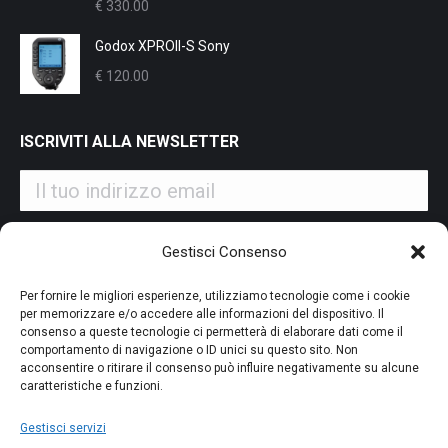
€
330.00
€ 12.00.
€ 11.00.
Godox XPROII-S Sony
€
120.00
ISCRIVITI ALLA NEWSLETTER
Iscrivendoti alla nostra newsletter accetti i Termini e le
Gestisci Consenso
Condizioni d'Uso del nostro sito web. La tua email potrà essere
utilizzata a fini commerciali e promozionali.
Per fornire le migliori esperienze, utilizziamo tecnologie come i cookie
per memorizzare e/o accedere alle informazioni del dispositivo. Il
consenso a queste tecnologie ci permetterà di elaborare dati come il
comportamento di navigazione o ID unici su questo sito. Non
acconsentire o ritirare il consenso può influire negativamente su alcune
caratteristiche e funzioni.
PAGAMENTO SICURO
Gestisci servizi