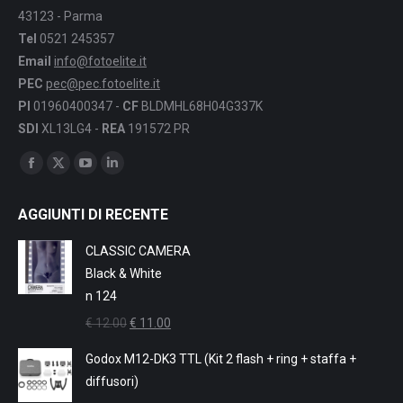
43123 - Parma
Tel
0521 245357
Email
info@fotoelite.it
PEC
pec@pec.fotoelite.it
PI
01960400347 -
CF
BLDMHL68H04G337K
SDI
XL13LG4 -
REA
191572 PR
Find us on:
Facebook
X
YouTube
Linkedin
page
page
page
page
AGGIUNTI DI RECENTE
opens
opens
opens
opens
in
in
in
in
CLASSIC CAMERA
new
new
new
new
Black & White
window
window
window
window
n 124
Il
Il
€
12.00
€
11.00
prezzo
prezzo
Godox M12-DK3 TTL (Kit 2 flash + ring + staffa +
originale
attuale
diffusori)
era:
è: