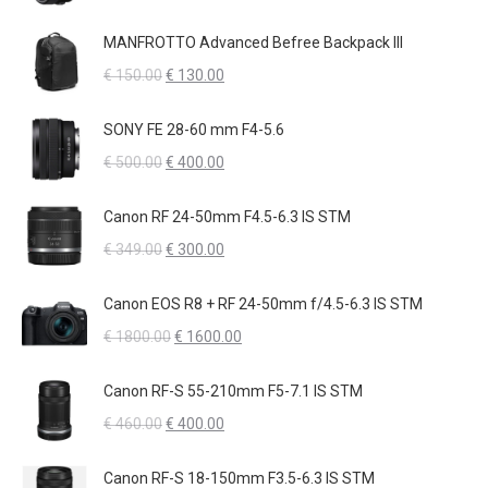
€ 1560.00.
€ 1350.00.
prezzo
prezzo
originale
attuale
MANFROTTO Advanced Befree Backpack III
era:
è:
Il
Il
€
150.00
€
130.00
€ 330.00.
€ 300.00.
prezzo
prezzo
originale
attuale
SONY FE 28-60 mm F4-5.6
era:
è:
Il
Il
€
500.00
€
400.00
€ 150.00.
€ 130.00.
prezzo
prezzo
originale
attuale
Canon RF 24-50mm F4.5-6.3 IS STM
era:
è:
Il
Il
€
349.00
€
300.00
€ 500.00.
€ 400.00.
prezzo
prezzo
originale
attuale
Canon EOS R8 + RF 24-50mm f/4.5-6.3 IS STM
era:
è:
Il
Il
€
1800.00
€
1600.00
€ 349.00.
€ 300.00.
prezzo
prezzo
originale
attuale
Canon RF-S 55-210mm F5-7.1 IS STM
era:
è:
Il
Il
€
460.00
€
400.00
€ 1800.00.
€ 1600.00.
prezzo
prezzo
originale
attuale
Canon RF-S 18-150mm F3.5-6.3 IS STM