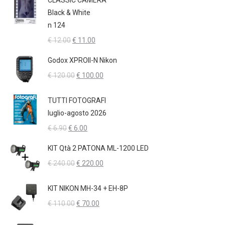
CLASSIC CAMERA
Black & White
n 124
Il
Il
€
12.00
€
11.00
prezzo
prezzo
Godox XPROII-N Nikon
originale
attuale
Il
Il
€
120.00
€
100.00
era:
è:
prezzo
prezzo
€ 12.00.
€ 11.00.
originale
attuale
TUTTI FOTOGRAFI
era:
è:
luglio-agosto 2026
€ 120.00.
€ 100.00.
Il
Il
€
6.90
€
6.00
prezzo
prezzo
KIT Qtà 2 PATONA ML-1200 LED
originale
attuale
Il
Il
€
240.00
€
220.00
era:
è:
prezzo
prezzo
€ 6.90.
€ 6.00.
originale
attuale
KIT NIKON MH-34 + EH-8P
era:
è:
Il
Il
€
110.00
€
70.00
€ 240.00.
€ 220.00.
prezzo
prezzo