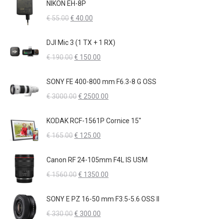
originale
attuale
NIKON EH-8P
era:
è:
Il
Il
€
55.00
€
40.00
€ 110.00.
€ 70.00.
prezzo
prezzo
originale
attuale
DJI Mic 3 (1 TX + 1 RX)
era:
è:
Il
Il
€
190.00
€
150.00
€ 55.00.
€ 40.00.
prezzo
prezzo
originale
attuale
SONY FE 400-800 mm F6.3-8 G OSS
era:
è:
Il
Il
€
3000.00
€
2500.00
€ 190.00.
€ 150.00.
prezzo
prezzo
originale
attuale
KODAK RCF-1561P Cornice 15"
era:
è:
Il
Il
€
165.00
€
125.00
€ 3000.00.
€ 2500.00.
prezzo
prezzo
originale
attuale
Canon RF 24-105mm F4L IS USM
era:
è:
Il
Il
€
1560.00
€
1350.00
€ 165.00.
€ 125.00.
prezzo
prezzo
originale
attuale
SONY E PZ 16-50 mm F3.5-5.6 OSS II
era:
è:
Il
Il
€
330.00
€
300.00