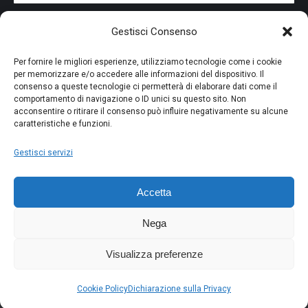
Iscrivendoti alla nostra newsletter accetti i Termini e le
Gestisci Consenso
Condizioni d'Uso del nostro sito web. La tua email potrà essere
utilizzata a fini commerciali e promozionali.
Per fornire le migliori esperienze, utilizziamo tecnologie come i cookie
per memorizzare e/o accedere alle informazioni del dispositivo. Il
consenso a queste tecnologie ci permetterà di elaborare dati come il
comportamento di navigazione o ID unici su questo sito. Non
acconsentire o ritirare il consenso può influire negativamente su alcune
caratteristiche e funzioni.
PAGAMENTO SICURO
Gestisci servizi
Accetta
Nega
Visualizza preferenze
Copyright © 2022 - Foto Elite - Made with ♥ by
The Bubble
Cookie Policy
Dichiarazione sulla Privacy
Company | Web Agency