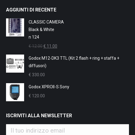
page
page
page
page
AGGIUNTI DI RECENTE
opens
opens
opens
opens
in
in
in
in
CLASSIC CAMERA
new
new
new
new
Black & White
window
window
window
window
n 124
Il
Il
€
12.00
€
11.00
prezzo
prezzo
Godox M12-DK3 TTL (Kit 2 flash + ring + staffa +
originale
attuale
diffusori)
era:
è:
€
330.00
€ 12.00.
€ 11.00.
Godox XPROII-S Sony
€
120.00
ISCRIVITI ALLA NEWSLETTER