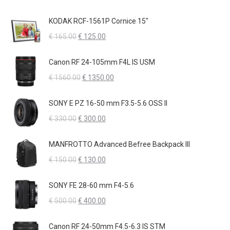
€ 190.00.
€ 150.00.
prezzo
prezzo
originale
attuale
KODAK RCF-1561P Cornice 15"
era:
è:
Il
Il
€
165.00
€
125.00
€ 3000.00.
€ 2500.00.
prezzo
prezzo
originale
attuale
Canon RF 24-105mm F4L IS USM
era:
è:
Il
Il
€
1560.00
€
1350.00
€ 165.00.
€ 125.00.
prezzo
prezzo
originale
attuale
SONY E PZ 16-50 mm F3.5-5.6 OSS II
era:
è:
Il
Il
€
330.00
€
300.00
€ 1560.00.
€ 1350.00.
prezzo
prezzo
originale
attuale
MANFROTTO Advanced Befree Backpack III
era:
è:
Il
Il
€
150.00
€
130.00
€ 330.00.
€ 300.00.
prezzo
prezzo
originale
attuale
SONY FE 28-60 mm F4-5.6
era:
è:
Il
Il
€
500.00
€
400.00
€ 150.00.
€ 130.00.
prezzo
prezzo
originale
attuale
Canon RF 24-50mm F4.5-6.3 IS STM