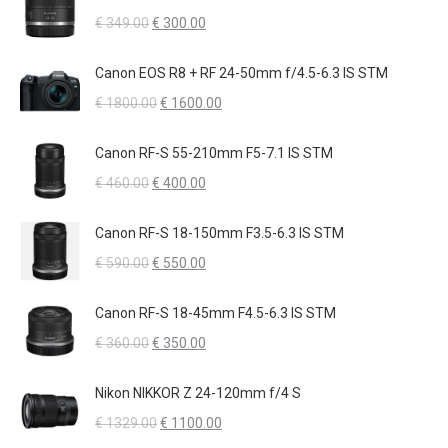
era:
è:
Il
Il
€
349.00
€
300.00
€ 500.00.
€ 400.00.
prezzo
prezzo
originale
attuale
Canon EOS R8 + RF 24-50mm f/4.5-6.3 IS STM
era:
è:
Il
Il
€
1800.00
€
1600.00
€ 349.00.
€ 300.00.
prezzo
prezzo
originale
attuale
Canon RF-S 55-210mm F5-7.1 IS STM
era:
è:
Il
Il
€
460.00
€
400.00
€ 1800.00.
€ 1600.00.
prezzo
prezzo
originale
attuale
Canon RF-S 18-150mm F3.5-6.3 IS STM
era:
è:
Il
Il
€
590.00
€
550.00
€ 460.00.
€ 400.00.
prezzo
prezzo
originale
attuale
Canon RF-S 18-45mm F4.5-6.3 IS STM
era:
è:
Il
Il
€
360.00
€
350.00
€ 590.00.
€ 550.00.
prezzo
prezzo
originale
attuale
Nikon NIKKOR Z 24-120mm f/4 S
era:
è:
Il
Il
€
1329.00
€
1100.00
€ 360.00.
€ 350.00.
prezzo
prezzo