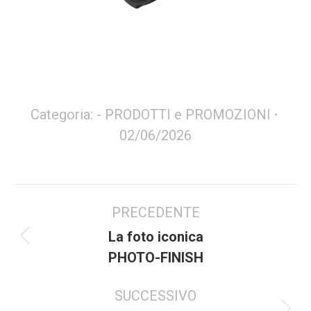
Categoria:
- PRODOTTI e PROMOZIONI
02/06/2026
Commento
PRECEDENTE
di
navigazione
La foto iconica
Articolo
PHOTO-FINISH
precedente:
SUCCESSIVO