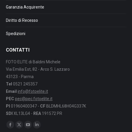
Garanzia Acquirente
Diritto di Recesso
Spedizioni
CONTATTI
FOTO ELITE di Baldini Michele
Via Emilia Est, 82 - Arco S. Lazzaro
43123 - Parma
Tel
0521 245357
Email
info@fotoelite.it
PEC
pec@pec.fotoelite.it
PI
01960400347 -
CF
BLDMHL68H04G337K
SDI
XL13LG4 -
REA
191572 PR
Find us on:
Facebook
X
YouTube
Linkedin