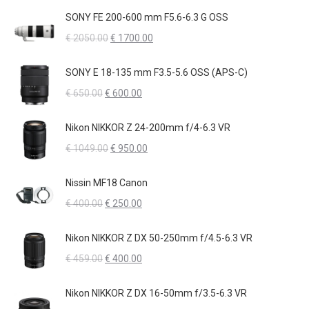
originale
attuale
SONY FE 200-600 mm F5.6-6.3 G OSS
era:
è:
Il
Il
€
2050.00
€
1700.00
€ 1329.00.
€ 1100.00.
prezzo
prezzo
originale
attuale
SONY E 18-135 mm F3.5-5.6 OSS (APS-C)
era:
è:
Il
Il
€
650.00
€
600.00
€ 2050.00.
€ 1700.00.
prezzo
prezzo
originale
attuale
Nikon NIKKOR Z 24-200mm f/4-6.3 VR
era:
è:
Il
Il
€
1049.00
€
950.00
€ 650.00.
€ 600.00.
prezzo
prezzo
originale
attuale
Nissin MF18 Canon
era:
è:
Il
Il
€
400.00
€
250.00
€ 1049.00.
€ 950.00.
prezzo
prezzo
originale
attuale
Nikon NIKKOR Z DX 50-250mm f/4.5-6.3 VR
era:
è:
Il
Il
€
459.00
€
400.00
€ 400.00.
€ 250.00.
prezzo
prezzo
originale
attuale
Nikon NIKKOR Z DX 16-50mm f/3.5-6.3 VR