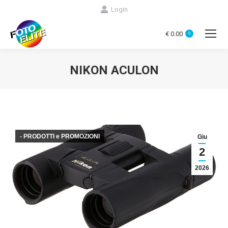
Login
€
0.00
0
NIKON ACULON
You are here:
- PRODOTTI e PROMOZIONI
Giu
2
2026