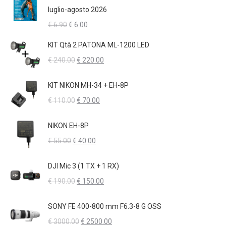
era:
è:
luglio-agosto 2026
€ 120.00.
€ 100.00.
Il
Il
€
6.90
€
6.00
prezzo
prezzo
KIT Qtà 2 PATONA ML-1200 LED
originale
attuale
Il
Il
€
240.00
€
220.00
era:
è:
prezzo
prezzo
€ 6.90.
€ 6.00.
originale
attuale
KIT NIKON MH-34 + EH-8P
era:
è:
Il
Il
€
110.00
€
70.00
€ 240.00.
€ 220.00.
prezzo
prezzo
originale
attuale
NIKON EH-8P
era:
è:
Il
Il
€
55.00
€
40.00
€ 110.00.
€ 70.00.
prezzo
prezzo
originale
attuale
DJI Mic 3 (1 TX + 1 RX)
era:
è:
Il
Il
€
190.00
€
150.00
€ 55.00.
€ 40.00.
prezzo
prezzo
originale
attuale
SONY FE 400-800 mm F6.3-8 G OSS
era:
è:
Il
Il
€
3000.00
€
2500.00