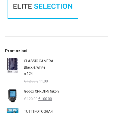
Promozioni
CLASSIC CAMERA
Black & White
n 124
Il
Il
€
12.00
€
11.00
prezzo
prezzo
Godox XPROII-N Nikon
originale
attuale
Il
Il
€
120.00
€
100.00
era:
è:
prezzo
prezzo
€ 12.00.
€ 11.00.
originale
attuale
TUTTI FOTOGRAFI