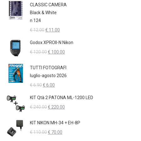
CLASSIC CAMERA
Black & White
n 124
Il
Il
€
12.00
€
11.00
prezzo
prezzo
Godox XPROII-N Nikon
originale
attuale
Il
Il
€
120.00
€
100.00
era:
è:
prezzo
prezzo
€ 12.00.
€ 11.00.
originale
attuale
TUTTI FOTOGRAFI
era:
è:
luglio-agosto 2026
€ 120.00.
€ 100.00.
Il
Il
€
6.90
€
6.00
prezzo
prezzo
KIT Qtà 2 PATONA ML-1200 LED
originale
attuale
Il
Il
€
240.00
€
220.00
era:
è:
prezzo
prezzo
€ 6.90.
€ 6.00.
originale
attuale
KIT NIKON MH-34 + EH-8P
era:
è:
Il
Il
€
110.00
€
70.00
€ 240.00.
€ 220.00.
prezzo
prezzo