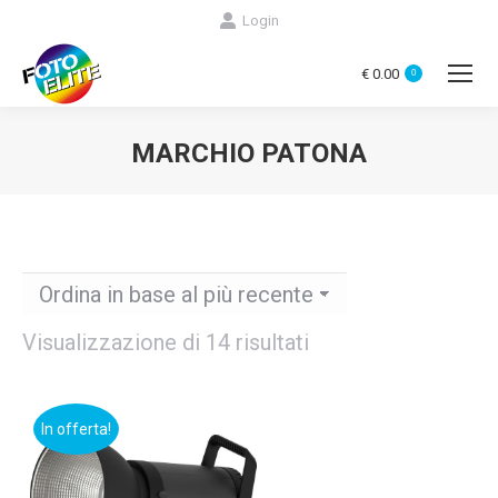
Login
€
0.00
0
MARCHIO PATONA
You are here:
Ordina
Visualizzazione di 14 risultati
in
base
In offerta!
al
più