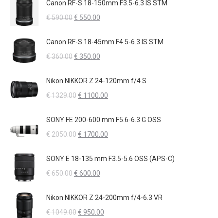
originale
attuale
Canon RF-S 18-150mm F3.5-6.3 IS STM
era:
è:
Il
Il
€
590.00
€
550.00
€ 460.00.
€ 400.00.
prezzo
prezzo
originale
attuale
Canon RF-S 18-45mm F4.5-6.3 IS STM
era:
è:
Il
Il
€
360.00
€
350.00
€ 590.00.
€ 550.00.
prezzo
prezzo
originale
attuale
Nikon NIKKOR Z 24-120mm f/4 S
era:
è:
Il
Il
€
1329.00
€
1100.00
€ 360.00.
€ 350.00.
prezzo
prezzo
originale
attuale
SONY FE 200-600 mm F5.6-6.3 G OSS
era:
è:
Il
Il
€
2050.00
€
1700.00
€ 1329.00.
€ 1100.00.
prezzo
prezzo
originale
attuale
SONY E 18-135 mm F3.5-5.6 OSS (APS-C)
era:
è:
Il
Il
€
650.00
€
600.00
€ 2050.00.
€ 1700.00.
prezzo
prezzo
originale
attuale
Nikon NIKKOR Z 24-200mm f/4-6.3 VR
era:
è:
Il
Il
€
1049.00
€
950.00