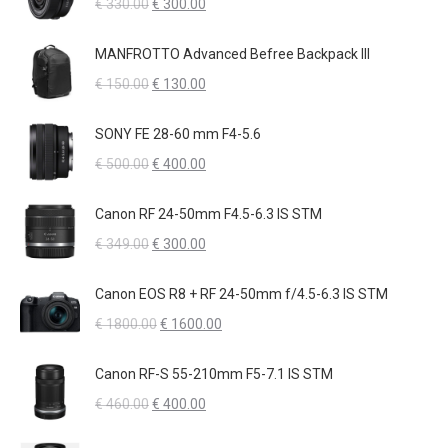
Il
Il
€
330.00
€
300.00
€ 1560.00.
€ 1350.00.
prezzo
prezzo
originale
attuale
MANFROTTO Advanced Befree Backpack III
era:
è:
Il
Il
€
150.00
€
130.00
€ 330.00.
€ 300.00.
prezzo
prezzo
originale
attuale
SONY FE 28-60 mm F4-5.6
era:
è:
Il
Il
€
500.00
€
400.00
€ 150.00.
€ 130.00.
prezzo
prezzo
originale
attuale
Canon RF 24-50mm F4.5-6.3 IS STM
era:
è:
Il
Il
€
349.00
€
300.00
€ 500.00.
€ 400.00.
prezzo
prezzo
originale
attuale
Canon EOS R8 + RF 24-50mm f/4.5-6.3 IS STM
era:
è:
Il
Il
€
1800.00
€
1600.00
€ 349.00.
€ 300.00.
prezzo
prezzo
originale
attuale
Canon RF-S 55-210mm F5-7.1 IS STM
era:
è:
Il
Il
€
460.00
€
400.00
€ 1800.00.
€ 1600.00.
prezzo
prezzo