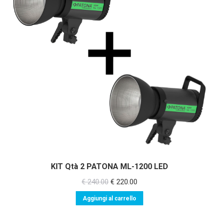
recente
KIT Qtà 2 PATONA ML-1200 LED
Il
Il
€
240.00
€
220.00
prezzo
prezzo
Aggiungi al carrello
originale
attuale