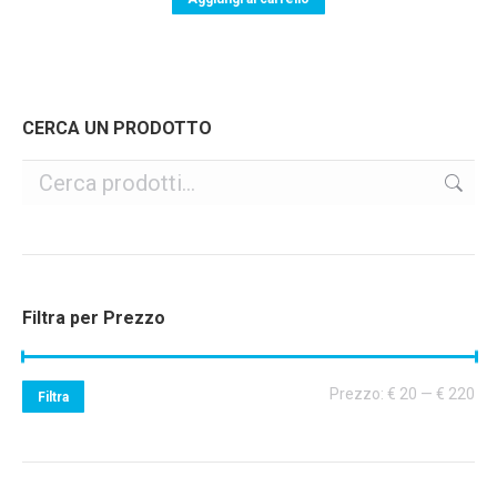
CERCA UN PRODOTTO
Filtra per Prezzo
Pr
Pr
Prezzo:
€ 20
—
€ 220
Filtra
Mi
Ma