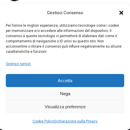
€ 650.00.
€ 600.00.
prezzo
prezzo
originale
attuale
Nissin MF18 Canon
Gestisci Consenso
era:
è:
Il
Il
€
400.00
€
250.00
€ 1049.00.
€ 950.00.
Per fornire le migliori esperienze, utilizziamo tecnologie come i cookie
prezzo
prezzo
per memorizzare e/o accedere alle informazioni del dispositivo. Il
originale
attuale
Nikon NIKKOR Z DX 50-250mm f/4.5-6.3 VR
consenso a queste tecnologie ci permetterà di elaborare dati come il
era:
è:
comportamento di navigazione o ID unici su questo sito. Non
Il
Il
€
459.00
€
400.00
acconsentire o ritirare il consenso può influire negativamente su alcune
€ 400.00.
€ 250.00.
prezzo
prezzo
caratteristiche e funzioni.
originale
attuale
Nikon NIKKOR Z DX 16-50mm f/3.5-6.3 VR
Gestisci servizi
era:
è:
Il
Il
€
399.00
€
300.00
€ 459.00.
€ 400.00.
prezzo
prezzo
Accetta
originale
attuale
Nikon NIKKOR Z 24-70mm f/4 S
era:
è:
Il
Il
€
1229.00
€
1000.00
Nega
€ 399.00.
€ 300.00.
prezzo
prezzo
originale
attuale
Visualizza preferenze
era:
è:
€ 1229.00.
€ 1000.00.
Cookie Policy
Dichiarazione sulla Privacy