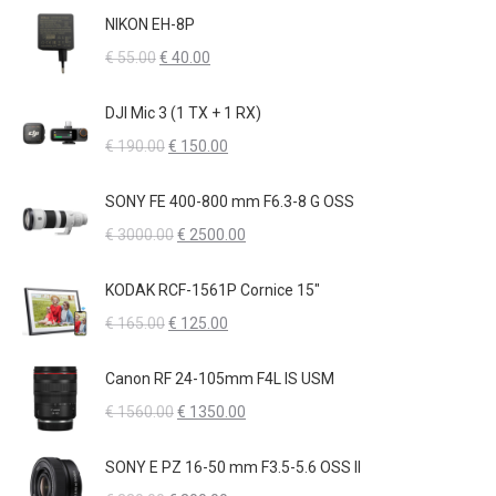
originale
attuale
NIKON EH-8P
era:
è:
Il
Il
€
55.00
€
40.00
€ 110.00.
€ 70.00.
prezzo
prezzo
originale
attuale
DJI Mic 3 (1 TX + 1 RX)
era:
è:
Il
Il
€
190.00
€
150.00
€ 55.00.
€ 40.00.
prezzo
prezzo
originale
attuale
SONY FE 400-800 mm F6.3-8 G OSS
era:
è:
Il
Il
€
3000.00
€
2500.00
€ 190.00.
€ 150.00.
prezzo
prezzo
originale
attuale
KODAK RCF-1561P Cornice 15"
era:
è:
Il
Il
€
165.00
€
125.00
€ 3000.00.
€ 2500.00.
prezzo
prezzo
originale
attuale
Canon RF 24-105mm F4L IS USM
era:
è:
Il
Il
€
1560.00
€
1350.00
€ 165.00.
€ 125.00.
prezzo
prezzo
originale
attuale
SONY E PZ 16-50 mm F3.5-5.6 OSS II
era:
è: