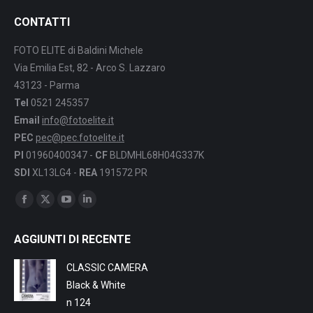
CONTATTI
FOTO ELITE di Baldini Michele
Via Emilia Est, 82 - Arco S. Lazzaro
43123 - Parma
Tel
0521 245357
Email
info@fotoelite.it
PEC
pec@pec.fotoelite.it
PI
01960400347 -
CF
BLDMHL68H04G337K
SDI
XL13LG4 -
REA
191572 PR
Find us on:
Facebook
X
YouTube
Linkedin
page
page
page
page
AGGIUNTI DI RECENTE
opens
opens
opens
opens
in
in
in
in
CLASSIC CAMERA
new
new
new
new
Black & White
window
window
window
window
n 124