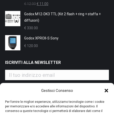
Il
Il
€
12.00
€
11.00
prezzo
prezzo
Godox M12-DK3 TTL (Kit 2 flash + ring + staffa +
originale
attuale
diffusori)
era:
è:
€
330.00
€ 12.00.
€ 11.00.
Godox XPROII-S Sony
€
120.00
ISCRIVITI ALLA NEWSLETTER
Iscrivendoti alla nostra newsletter accetti i Termini e le
Gestisci Consenso
Condizioni d'Uso del nostro sito web. La tua email potrà essere
utilizzata a fini commerciali e promozionali.
Per fornire le migliori esperienze, utilizziamo tecnologie come i cookie
per memorizzare e/o accedere alle informazioni del dispositivo. Il
consenso a queste tecnologie ci permetterà di elaborare dati come il