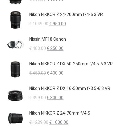
€ 2050.00.
€ 1700.00.
prezzo
prezzo
originale
attuale
Nikon NIKKOR Z 24-200mm f/4-6.3 VR
era:
è:
Il
Il
€
1049.00
€
950.00
€ 650.00.
€ 600.00.
prezzo
prezzo
originale
attuale
Nissin MF18 Canon
era:
è:
Il
Il
€
400.00
€
250.00
€ 1049.00.
€ 950.00.
prezzo
prezzo
originale
attuale
Nikon NIKKOR Z DX 50-250mm f/4.5-6.3 VR
era:
è:
Il
Il
€
459.00
€
400.00
€ 400.00.
€ 250.00.
prezzo
prezzo
originale
attuale
Nikon NIKKOR Z DX 16-50mm f/3.5-6.3 VR
era:
è:
Il
Il
€
399.00
€
300.00
€ 459.00.
€ 400.00.
prezzo
prezzo
originale
attuale
Nikon NIKKOR Z 24-70mm f/4 S
era:
è:
Il
Il
€
1229.00
€
1000.00
€ 399.00.
€ 300.00.
prezzo
prezzo
originale
attuale