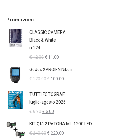
Promozioni
CLASSIC CAMERA
Black & White
n 124
Il
Il
€
12.00
€
11.00
prezzo
prezzo
Godox XPROII-N Nikon
originale
attuale
Il
Il
€
120.00
€
100.00
era:
è:
prezzo
prezzo
€ 12.00.
€ 11.00.
originale
attuale
TUTTI FOTOGRAFI
era:
è:
luglio-agosto 2026
€ 120.00.
€ 100.00.
Il
Il
€
6.90
€
6.00
prezzo
prezzo
KIT Qtà 2 PATONA ML-1200 LED
originale
attuale
Il
Il
€
240.00
€
220.00
era:
è: