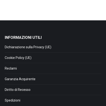
era:
è:
€ 1229.00.
€ 1000.00.
INFORMAZIONI UTILI
Dichiarazione sulla Privacy (UE)
Cookie Policy (UE)
Reclami
Garanzia Acquirente
Diritto di Recesso
Spedizioni