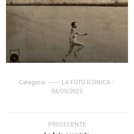
Categoria:
------ LA FOTO ICONICA
04/05/2025
Commento
PRECEDENTE
di