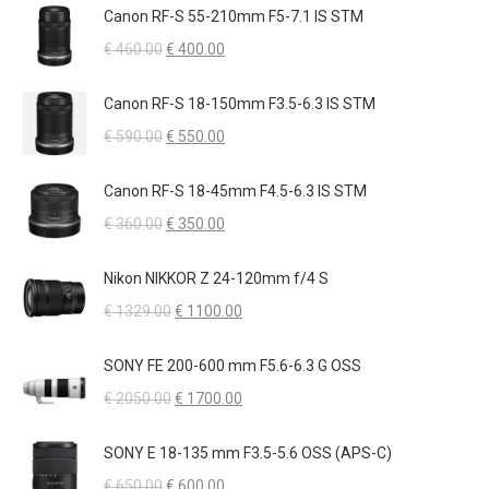
originale
attuale
Canon RF-S 55-210mm F5-7.1 IS STM
era:
è:
Il
Il
€
460.00
€
400.00
€ 1800.00.
€ 1600.00.
prezzo
prezzo
originale
attuale
Canon RF-S 18-150mm F3.5-6.3 IS STM
era:
è:
Il
Il
€
590.00
€
550.00
€ 460.00.
€ 400.00.
prezzo
prezzo
originale
attuale
Canon RF-S 18-45mm F4.5-6.3 IS STM
era:
è:
Il
Il
€
360.00
€
350.00
€ 590.00.
€ 550.00.
prezzo
prezzo
originale
attuale
Nikon NIKKOR Z 24-120mm f/4 S
era:
è:
Il
Il
€
1329.00
€
1100.00
€ 360.00.
€ 350.00.
prezzo
prezzo
originale
attuale
SONY FE 200-600 mm F5.6-6.3 G OSS
era:
è:
Il
Il
€
2050.00
€
1700.00
€ 1329.00.
€ 1100.00.
prezzo
prezzo
originale
attuale
SONY E 18-135 mm F3.5-5.6 OSS (APS-C)
era:
è:
Il
Il
€
650.00
€
600.00