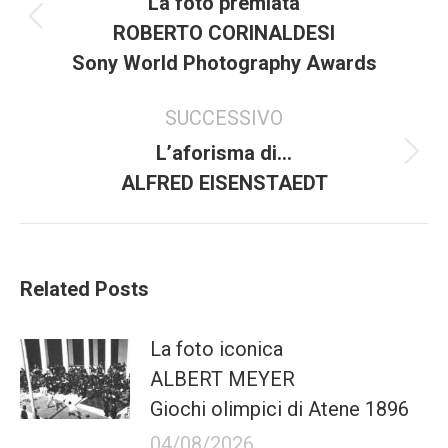
navigazione
La foto premiata
Articolo
ROBERTO CORINALDESI
precedente:
Sony World Photography Awards
SUCCESSIVO
L’aforisma di…
Prossimo
ALFRED EISENSTAEDT
articolo:
Related Posts
La foto iconica
ALBERT MEYER
Giochi olimpici di Atene 1896
04/08/2026