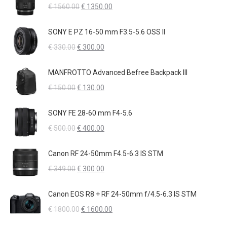
era:
è:
Il
Il
€
1560.00
€
1350.00
€ 165.00.
€ 125.00.
prezzo
prezzo
originale
attuale
SONY E PZ 16-50 mm F3.5-5.6 OSS II
era:
è:
Il
Il
€
330.00
€
300.00
€ 1560.00.
€ 1350.00.
prezzo
prezzo
originale
attuale
MANFROTTO Advanced Befree Backpack III
era:
è:
Il
Il
€
150.00
€
130.00
€ 330.00.
€ 300.00.
prezzo
prezzo
originale
attuale
SONY FE 28-60 mm F4-5.6
era:
è:
Il
Il
€
500.00
€
400.00
€ 150.00.
€ 130.00.
prezzo
prezzo
originale
attuale
Canon RF 24-50mm F4.5-6.3 IS STM
era:
è:
Il
Il
€
349.00
€
300.00
€ 500.00.
€ 400.00.
prezzo
prezzo
originale
attuale
Canon EOS R8 + RF 24-50mm f/4.5-6.3 IS STM
era:
è:
Il
Il
€
1800.00
€
1600.00
€ 349.00.
€ 300.00.
prezzo
prezzo