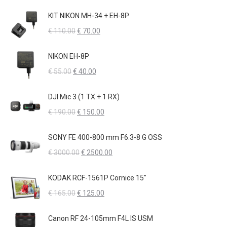
prezzo
prezzo
€ 6.90.
€ 6.00.
originale
attuale
KIT NIKON MH-34 + EH-8P
era:
è:
Il
Il
€
110.00
€
70.00
€ 240.00.
€ 220.00.
prezzo
prezzo
originale
attuale
NIKON EH-8P
era:
è:
Il
Il
€
55.00
€
40.00
€ 110.00.
€ 70.00.
prezzo
prezzo
originale
attuale
DJI Mic 3 (1 TX + 1 RX)
era:
è:
Il
Il
€
190.00
€
150.00
€ 55.00.
€ 40.00.
prezzo
prezzo
originale
attuale
SONY FE 400-800 mm F6.3-8 G OSS
era:
è:
Il
Il
€
3000.00
€
2500.00
€ 190.00.
€ 150.00.
prezzo
prezzo
originale
attuale
KODAK RCF-1561P Cornice 15"
era:
è:
Il
Il
€
165.00
€
125.00
€ 3000.00.
€ 2500.00.
prezzo
prezzo
originale
attuale
Canon RF 24-105mm F4L IS USM