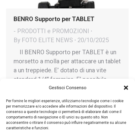
BENRO Supporto per TABLET
- PRODOTTI e PROMOZIONI
By
FOTO ELITE NEWS
20/10/2025
Il BENRO Supporto per TABLET è un
morsetto a molla per attaccare un tablet
a un treppiede. E’ dotato di una vite
standard 1/4″ femmina. E’ possibile
inserire un tablet con larghezza tra i
Gestisci Consenso
11cm e 17cm.
Per fornire le migliori esperienze, utilizziamo tecnologie come i cookie
per memorizzare e/o accedere alle informazioni del dispositivo. Il
consenso a queste tecnologie ci permetterà di elaborare dati come il
comportamento di navigazione o ID unici su questo sito. Non
acconsentire o ritirare il consenso può influire negativamente su alcune
caratteristiche e funzioni.
←
1
…
9
10
11
12
13
…