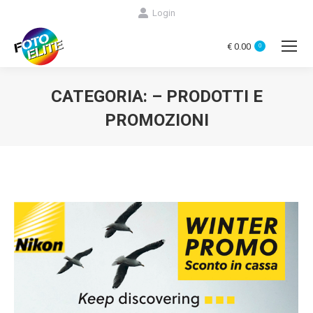
Login
€
0.00
0
CATEGORIA:
– PRODOTTI E
PROMOZIONI
You are here: