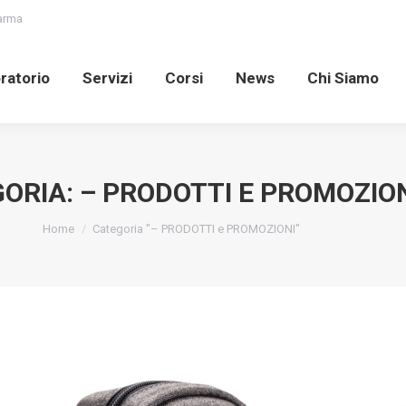
Parma
oratorio
Servizi
Corsi
News
Chi Siamo
ratorio
Servizi
Corsi
News
Chi Siamo
ORIA:
– PRODOTTI E PROMOZIO
You are here:
Home
Categoria "– PRODOTTI e PROMOZIONI"