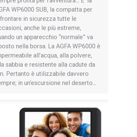
empre pronta per l’avventura… E’ la
GFA WP6000 SUB, la compatta per
frontare in sicurezza tutte le
ccasioni, anche le più estreme,
uando un apparecchio “normale” va
iposto nella borsa. La AGFA WP6000 è
mpermeabile all’acqua, alla polvere,
la sabbia e resistente alla cadute da
m. Pertanto è utilizzabile davvero
empre; in un’escursione nel deserto…