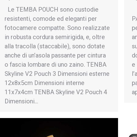
Le TEMBA POUCH sono custodie
S
resistenti, comode ed eleganti per
P
fotocamere compatte. Sono realizzate
p
in robusta cordura semirigida, e, oltre
a
alla tracolla (staccabile), sono dotate
s
anche di un’asola passante per cintura
d
o fascia lombare di uno zaino. TENBA
e
Skyline V2 Pouch 3 Dimensioni esterne
l’
12x8x5cm Dimensioni interne
p
11x7x4cm TENBA Skyline V2 Pouch 4
a
Dimensioni…