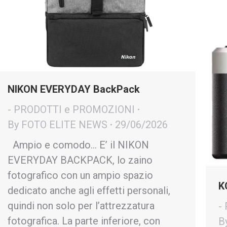
NIKON EVERYDAY BackPack
- PRODOTTI e PROMOZIONI
By
FOTO ELITE NEWS
29/06/2026
Ampio e comodo… E’ il NIKON
EVERYDAY BACKPACK, lo zaino
fotografico con un ampio spazio
K
dedicato anche agli effetti personali,
quindi non solo per l’attrezzatura
-
fotografica. La parte inferiore, con
B