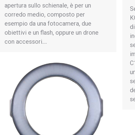
apertura sullo schienale, è per un
Se
corredo medio, composto per
K
esempio da una fotocamera, due
di
obiettivi e un flash, oppure un drone
i
con accessori.…
s
i
C1
u
s
d
s