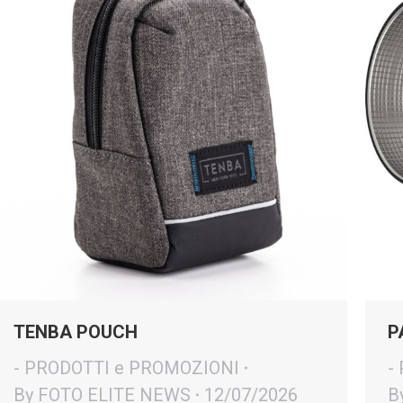
TENBA POUCH
P
- PRODOTTI e PROMOZIONI
-
By
FOTO ELITE NEWS
12/07/2026
B