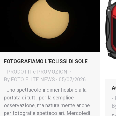
FOTOGRAFIAMO L’ECLISSI DI SOLE
- PRODOTTI e PROMOZIONI
By
FOTO ELITE NEWS
05/07/2026
A
Uno spettacolo indimenticabile alla
portata di tutti, per la semplice
-
osservazione, ma naturalmente anche
B
per fotografie spettacolari. Mercoledì