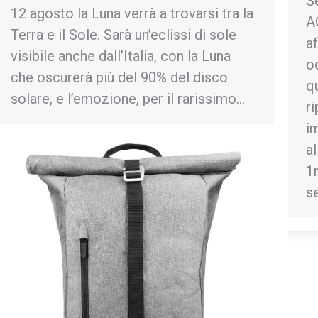
S
12 agosto la Luna verrà a trovarsi tra la
A
Terra e il Sole. Sarà un’eclissi di sole
af
visibile anche dall’Italia, con la Luna
o
che oscurerà più del 90% del disco
q
solare, e l’emozione, per il rarissimo…
r
i
al
1
s