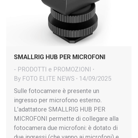
SMALLRIG HUB PER MICROFONI
- PRODOTTI e PROMOZIONI
By
FOTO ELITE NEWS
14/09/2025
Sulle fotocamere è presente un
ingresso per microfono esterno.
L’adattatore SMALLRIG HUB PER
MICROFONI permette di collegare alla
fotocamera due microfoni: è dotato di
due ingressi (che vanno ai microfoni) e