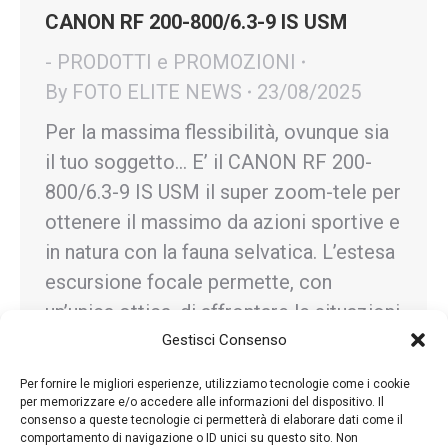
CANON RF 200-800/6.3-9 IS USM
- PRODOTTI e PROMOZIONI
By
FOTO ELITE NEWS
23/08/2025
Per la massima flessibilità, ovunque sia
il tuo soggetto… E’ il CANON RF 200-
800/6.3-9 IS USM il super zoom-tele per
ottenere il massimo da azioni sportive e
in natura con la fauna selvatica. L’estesa
escursione focale permette, con
un’unica ottica, di affrontare le situazioni
più imprevedibili, anche grazie a una
Gestisci Consenso
minima distanza di messa a…
Per fornire le migliori esperienze, utilizziamo tecnologie come i cookie
per memorizzare e/o accedere alle informazioni del dispositivo. Il
consenso a queste tecnologie ci permetterà di elaborare dati come il
comportamento di navigazione o ID unici su questo sito. Non