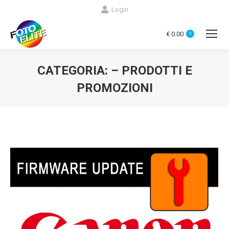
Login
€
0.00
0
CATEGORIA:
– PRODOTTI E
PROMOZIONI
You are here: