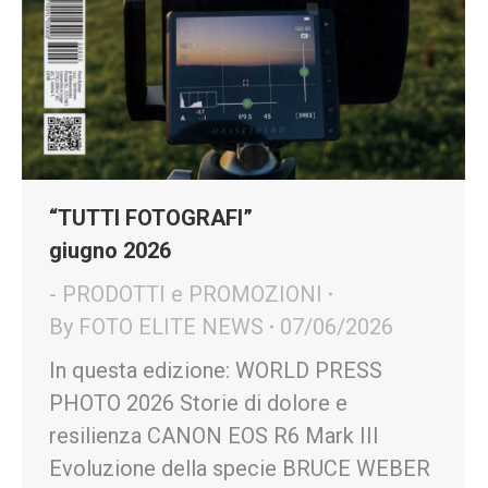
“TUTTI FOTOGRAFI”
giugno 2026
- PRODOTTI e PROMOZIONI
By
FOTO ELITE NEWS
07/06/2026
In questa edizione: WORLD PRESS
PHOTO 2026 Storie di dolore e
resilienza CANON EOS R6 Mark III
Evoluzione della specie BRUCE WEBER