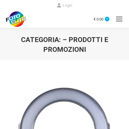
Login
€
0.00
0
CATEGORIA:
– PRODOTTI E
PROMOZIONI
You are here: