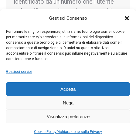
identificato da un numero che l’utente
può verificare sul proprio apparecchio.
Gestisci Consenso
La procedura nella maggior parte delle
fotocamere è la seguente. Premere il
Per fornire le migliori esperienze, utilizziamo tecnologie come i cookie
pulsante MENU…
per memorizzare e/o accedere alle informazioni del dispositivo. Il
consenso a queste tecnologie ci permetterà di elaborare dati come il
comportamento di navigazione o ID unici su questo sito. Non
acconsentire o ritirare il consenso può influire negativamente su alcune
caratteristiche e funzioni.
←
1
2
3
4
5
…
81
→
Gestisci servizi
Accetta
Nega
Visualizza preferenze
Copyright © 2022 - Foto Elite - Made with ♥ by
The Bubble
Cookie Policy
Dichiarazione sulla Privacy
Company | Web Agency