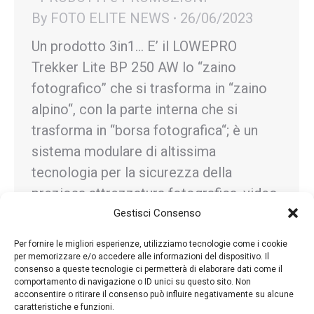
By
FOTO ELITE NEWS
26/06/2023
Un prodotto 3in1… E’ il LOWEPRO
Trekker Lite BP 250 AW lo “zaino
fotografico” che si trasforma in “zaino
alpino“, con la parte interna che si
trasforma in “borsa fotografica“; è un
sistema modulare di altissima
tecnologia per la sicurezza della
preziosa attrezzatura fotografica, video
o drone, e per la comodità del trasporto.
Gestisci Consenso
Un’attenzione particolare…
Per fornire le migliori esperienze, utilizziamo tecnologie come i cookie
per memorizzare e/o accedere alle informazioni del dispositivo. Il
consenso a queste tecnologie ci permetterà di elaborare dati come il
comportamento di navigazione o ID unici su questo sito. Non
acconsentire o ritirare il consenso può influire negativamente su alcune
caratteristiche e funzioni.
←
1
…
32
33
34
35
36