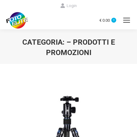
Login
€
0.00
0
CATEGORIA:
– PRODOTTI E
PROMOZIONI
You are here: