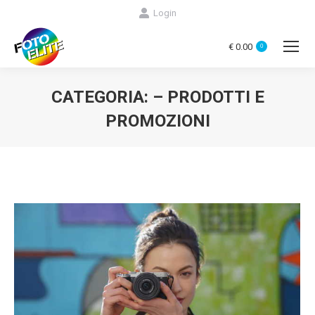
Login
€
0.00
0
CATEGORIA:
– PRODOTTI E
PROMOZIONI
You are here: