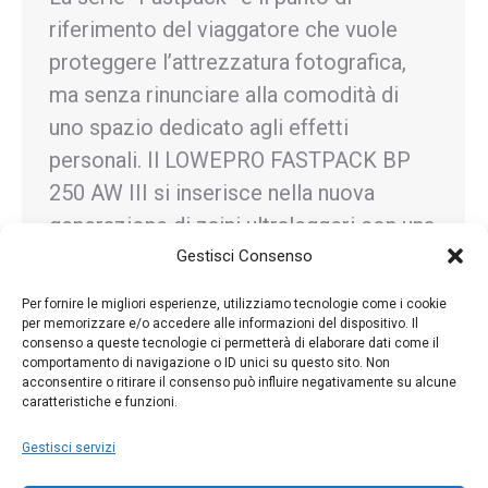
riferimento del viaggatore che vuole
proteggere l’attrezzatura fotografica,
ma senza rinunciare alla comodità di
uno spazio dedicato agli effetti
personali. Il LOWEPRO FASTPACK BP
250 AW III si inserisce nella nuova
generazione di zaini ultraleggeri con una
protezione totale contro gli agenti
Gestisci Consenso
atmosferici, e il nuovo rivestimento in…
Per fornire le migliori esperienze, utilizziamo tecnologie come i cookie
per memorizzare e/o accedere alle informazioni del dispositivo. Il
consenso a queste tecnologie ci permetterà di elaborare dati come il
comportamento di navigazione o ID unici su questo sito. Non
acconsentire o ritirare il consenso può influire negativamente su alcune
caratteristiche e funzioni.
←
1
…
61
62
63
64
65
…
81
→
Gestisci servizi