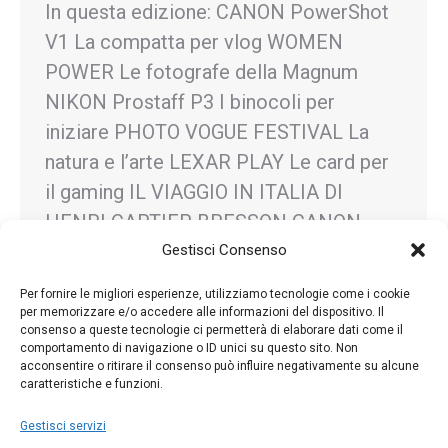
In questa edizione: CANON PowerShot
V1 La compatta per vlog WOMEN
POWER Le fotografe della Magnum
NIKON Prostaff P3 I binocoli per
iniziare PHOTO VOGUE FESTIVAL La
natura e l’arte LEXAR PLAY Le card per
il gaming IL VIAGGIO IN ITALIA DI
HENRI CARTIER BRESSON CANON
EOS R1 La professionale IVAN
Gestisci Consenso
PEDRETTI L’emozione della fotografia…
Per fornire le migliori esperienze, utilizziamo tecnologie come i cookie
per memorizzare e/o accedere alle informazioni del dispositivo. Il
consenso a queste tecnologie ci permetterà di elaborare dati come il
comportamento di navigazione o ID unici su questo sito. Non
acconsentire o ritirare il consenso può influire negativamente su alcune
caratteristiche e funzioni.
←
1
…
17
18
19
20
21
…
81
→
Gestisci servizi