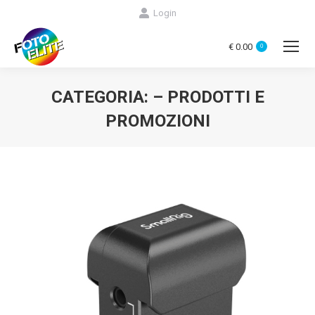
Login
€
0.00
0
CATEGORIA:
– PRODOTTI E
PROMOZIONI
You are here: