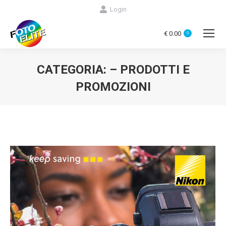
Login
€
0.00
0
CATEGORIA:
– PRODOTTI E
PROMOZIONI
You are here: