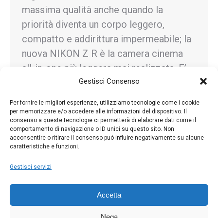
massima qualità anche quando la
priorità diventa un corpo leggero,
compatto e addirittura impermeabile; la
nuova NIKON Z R è la camera cinema
all-in-one più leggera mai realizzata. E’
Gestisci Consenso
perfettamente integrata nel sistema
fotografico NIKON Z…
Per fornire le migliori esperienze, utilizziamo tecnologie come i cookie
per memorizzare e/o accedere alle informazioni del dispositivo. Il
consenso a queste tecnologie ci permetterà di elaborare dati come il
comportamento di navigazione o ID unici su questo sito. Non
acconsentire o ritirare il consenso può influire negativamente su alcune
caratteristiche e funzioni.
←
1
…
6
7
8
9
10
…
81
→
Gestisci servizi
Accetta
Nega