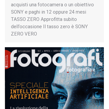
acquisti una fotocamera o un obiettivo
SONY e paghi in 12 oppure 24 mesi
TASSO ZERO Approfitta subito
dell’occasione Il tasso zero è SONY
ZERO VERO