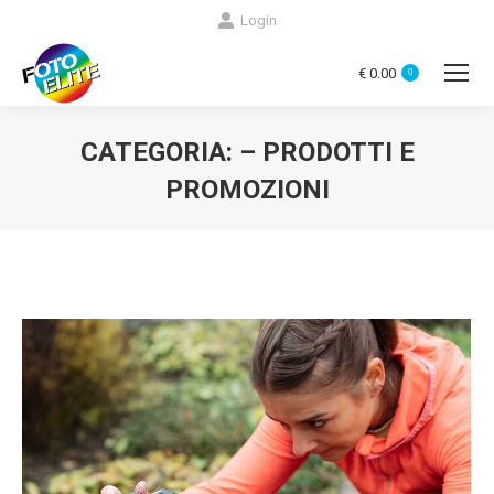
Login
€
0.00
0
CATEGORIA:
– PRODOTTI E
PROMOZIONI
You are here: