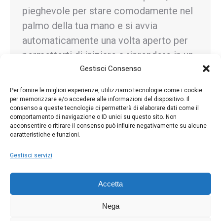
pieghevole per stare comodamente nel
palmo della tua mano e si avvia
automaticamente una volta aperto per
permetterti di iniziare a riprendere in un
Gestisci Consenso
istante. Grazie al morsetto magnetico
per smartphone a…
Per fornire le migliori esperienze, utilizziamo tecnologie come i cookie
per memorizzare e/o accedere alle informazioni del dispositivo. Il
consenso a queste tecnologie ci permetterà di elaborare dati come il
comportamento di navigazione o ID unici su questo sito. Non
acconsentire o ritirare il consenso può influire negativamente su alcune
caratteristiche e funzioni.
←
1
…
34
35
36
37
38
…
81
→
Gestisci servizi
Accetta
Nega