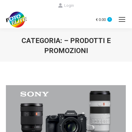
Login
€
0.00
0
CATEGORIA:
– PRODOTTI E
PROMOZIONI
You are here: