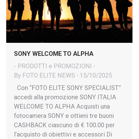
SONY WELCOME TO ALPHA
- PRODOTTI e PROMOZIONI
By
FOTO ELITE NEWS
15/10/2025
Con “FOTO ELITE SONY SPECIALIST”
accedi alla promozione SONY ITALIA
WELCOME TO ALPHA Acquisti una
fotocamera SONY e ottieni tre buoni
CASHBACK ciascuno di € 100.00 per
l’acquisto di obiettivi e accessori Di