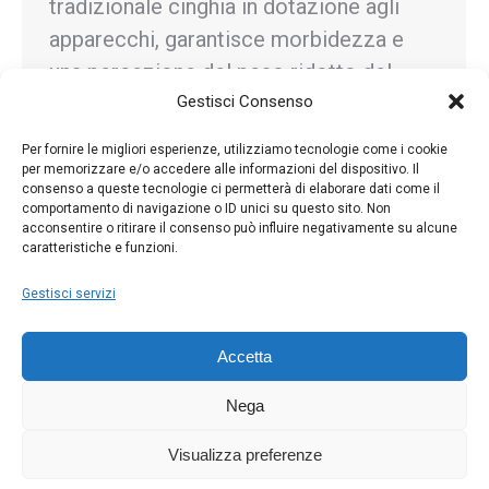
tradizionale cinghia in dotazione agli
apparecchi, garantisce morbidezza e
una percezione del peso ridotto del
25%. Lo sgancio rapido permette di
Gestisci Consenso
togliere rapidamente la cinghia, per una…
Per fornire le migliori esperienze, utilizziamo tecnologie come i cookie
per memorizzare e/o accedere alle informazioni del dispositivo. Il
consenso a queste tecnologie ci permetterà di elaborare dati come il
comportamento di navigazione o ID unici su questo sito. Non
acconsentire o ritirare il consenso può influire negativamente su alcune
caratteristiche e funzioni.
←
1
…
10
11
12
13
14
…
81
→
Gestisci servizi
Accetta
Nega
Visualizza preferenze