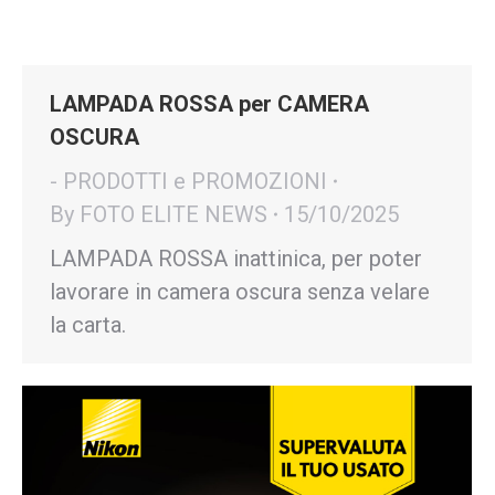
LAMPADA ROSSA per CAMERA
OSCURA
- PRODOTTI e PROMOZIONI
By
FOTO ELITE NEWS
15/10/2025
LAMPADA ROSSA inattinica, per poter
lavorare in camera oscura senza velare
la carta.