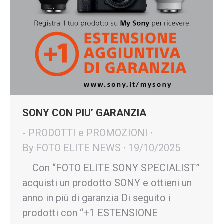
SONY CON PIU’ GARANZIA
- PRODOTTI e PROMOZIONI
By
FOTO ELITE NEWS
19/10/2025
Con “FOTO ELITE SONY SPECIALIST”
acquisti un prodotto SONY e ottieni un
anno in più di garanzia Di seguito i
prodotti con “+1 ESTENSIONE