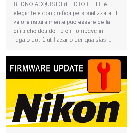
BUONO ACQUISTO di FOTO ELITE è
elegante e con grafica personalizzata. Il
valore naturalmente può essere della
cifra che desideri e chi lo riceve in
regalo potrà utilizzarlo per qualsiasi…