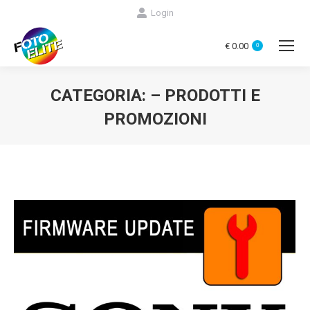
Login
€
0.00
0
CATEGORIA:
– PRODOTTI E
PROMOZIONI
You are here: