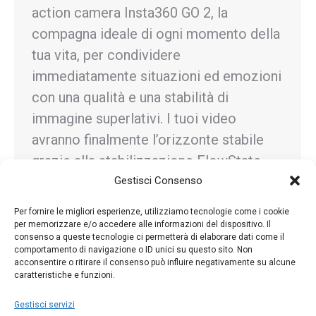
action camera Insta360 GO 2, la
compagna ideale di ogni momento della
tua vita, per condividere
immediatamente situazioni ed emozioni
con una qualità e una stabilità di
immagine superlativi. I tuoi video
avranno finalmente l’orizzonte stabile
grazie alla stabilizzazione FlowState
anche nelle situazioni più estreme,
Gestisci Consenso
perchè potrai…
Per fornire le migliori esperienze, utilizziamo tecnologie come i cookie
per memorizzare e/o accedere alle informazioni del dispositivo. Il
consenso a queste tecnologie ci permetterà di elaborare dati come il
comportamento di navigazione o ID unici su questo sito. Non
acconsentire o ritirare il consenso può influire negativamente su alcune
caratteristiche e funzioni.
←
1
…
37
38
39
40
41
…
81
→
Gestisci servizi