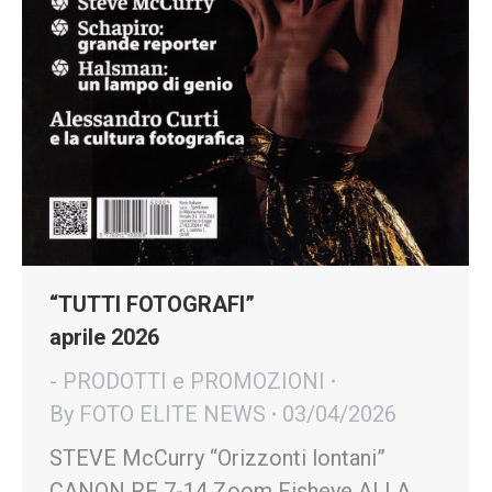
“TUTTI FOTOGRAFI”
aprile 2026
- PRODOTTI e PROMOZIONI
By
FOTO ELITE NEWS
03/04/2026
STEVE McCurry “Orizzonti lontani”
CANON RF 7-14 Zoom Fisheye ALLA