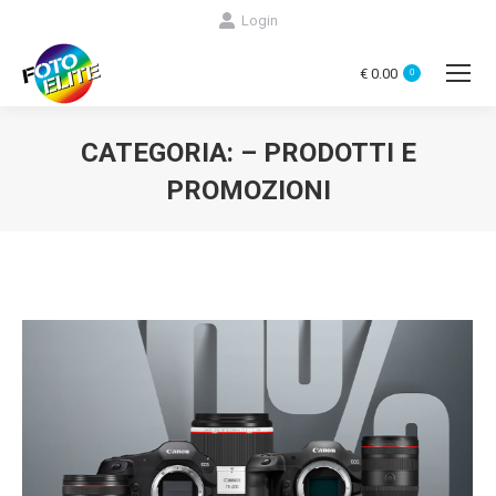
Login
€
0.00
0
CATEGORIA:
– PRODOTTI E
PROMOZIONI
You are here: