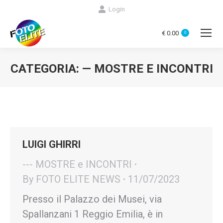
Login
€
0.00
0
CATEGORIA:
— MOSTRE E INCONTRI
You are here:
LUIGI GHIRRI
--- MOSTRE e INCONTRI
By
FOTO ELITE NEWS
11/07/2023
Presso il Palazzo dei Musei, via
Spallanzani 1 Reggio Emilia, è in