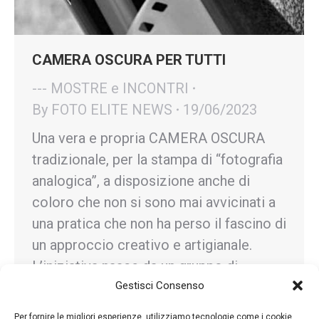
CAMERA OSCURA PER TUTTI
--- MOSTRE e INCONTRI
By
FOTO ELITE NEWS
19/06/2023
Una vera e propria CAMERA OSCURA
tradizionale, per la stampa di “fotografia
analogica”, a disposizione anche di
coloro che non si sono mai avvicinati a
una pratica che non ha perso il fascino di
un approccio creativo e artigianale.
L’iniziativa nasce da un gruppo di
Gestisci Consenso
appassionati che, con il patrocinio del
Comune di Parma, negli…
Per fornire le migliori esperienze, utilizziamo tecnologie come i cookie