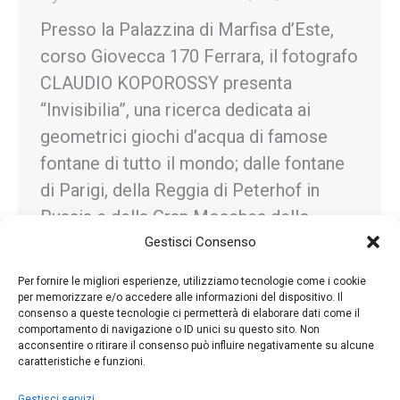
Presso la Palazzina di Marfisa d’Este,
corso Giovecca 170 Ferrara, il fotografo
CLAUDIO KOPOROSSY presenta
“Invisibilia”, una ricerca dedicata ai
geometrici giochi d’acqua di famose
fontane di tutto il mondo; dalle fontane
di Parigi, della Reggia di Peterhof in
Russia e della Gran Moschea dello
Sceicco Zayed, ad Abu Dhabi, fino
Gestisci Consenso
naturalmente all’Italia.
Per fornire le migliori esperienze, utilizziamo tecnologie come i cookie
per memorizzare e/o accedere alle informazioni del dispositivo. Il
consenso a queste tecnologie ci permetterà di elaborare dati come il
comportamento di navigazione o ID unici su questo sito. Non
acconsentire o ritirare il consenso può influire negativamente su alcune
caratteristiche e funzioni.
←
1
…
52
53
54
55
56
…
66
→
Gestisci servizi