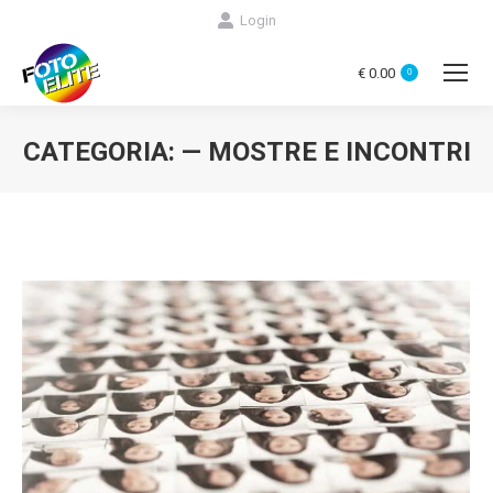
Login
€
0.00
0
CATEGORIA:
— MOSTRE E INCONTRI
You are here: