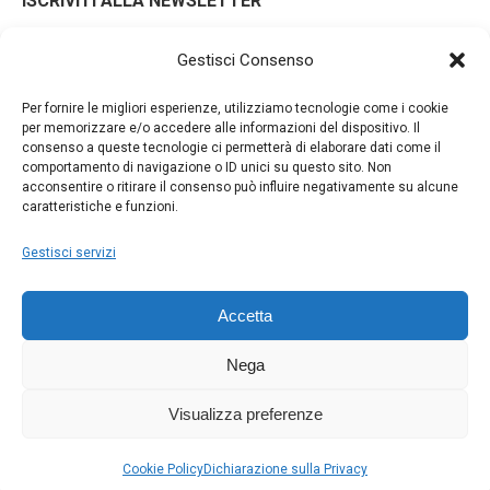
ISCRIVITI ALLA NEWSLETTER
Gestisci Consenso
Iscrivendoti alla nostra newsletter accetti i Termini e le
Per fornire le migliori esperienze, utilizziamo tecnologie come i cookie
Condizioni d'Uso del nostro sito web. La tua email potrà essere
per memorizzare e/o accedere alle informazioni del dispositivo. Il
consenso a queste tecnologie ci permetterà di elaborare dati come il
utilizzata a fini commerciali e promozionali.
comportamento di navigazione o ID unici su questo sito. Non
acconsentire o ritirare il consenso può influire negativamente su alcune
caratteristiche e funzioni.
Gestisci servizi
Accetta
Nega
Visualizza preferenze
Copyright © 2022 - Foto Elite - Made with ♥ by
The Bubble
Cookie Policy
Dichiarazione sulla Privacy
Company | Web Agency