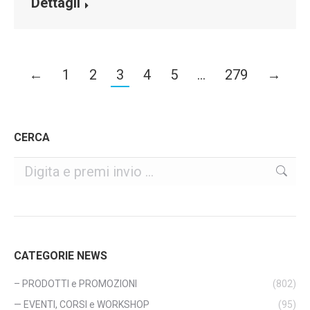
Dettagli
←
1
2
3
4
5
…
279
→
CERCA
Cerca
CATEGORIE NEWS
– PRODOTTI e PROMOZIONI
(802)
— EVENTI, CORSI e WORKSHOP
(95)