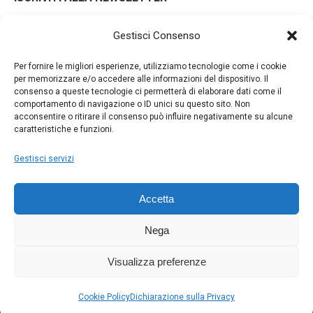
Gestisci Consenso
Iscrivendoti alla nostra newsletter accetti i Termini e le
Per fornire le migliori esperienze, utilizziamo tecnologie come i cookie
Condizioni d'Uso del nostro sito web. La tua email potrà essere
per memorizzare e/o accedere alle informazioni del dispositivo. Il
consenso a queste tecnologie ci permetterà di elaborare dati come il
utilizzata a fini commerciali e promozionali.
comportamento di navigazione o ID unici su questo sito. Non
acconsentire o ritirare il consenso può influire negativamente su alcune
caratteristiche e funzioni.
Gestisci servizi
Accetta
Nega
Visualizza preferenze
Copyright © 2022 - Foto Elite - Made with ♥ by
The Bubble
Cookie Policy
Dichiarazione sulla Privacy
Company | Web Agency