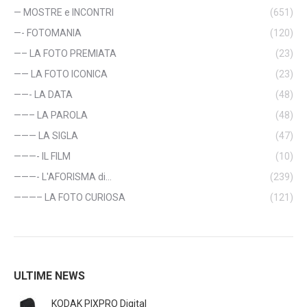
— MOSTRE e INCONTRI
(651)
—- FOTOMANIA
(120)
—– LA FOTO PREMIATA
(23)
—— LA FOTO ICONICA
(23)
——- LA DATA
(48)
——– LA PAROLA
(48)
——— LA SIGLA
(47)
———- IL FILM
(10)
———- L'AFORISMA di…
(239)
———– LA FOTO CURIOSA
(121)
ULTIME NEWS
KODAK PIXPRO Digital