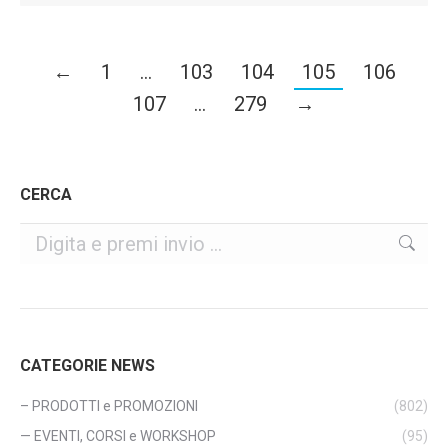
←
1
…
103
104
105
106
107
…
279
→
CERCA
Cerca
CATEGORIE NEWS
– PRODOTTI e PROMOZIONI
(802)
— EVENTI, CORSI e WORKSHOP
(95)