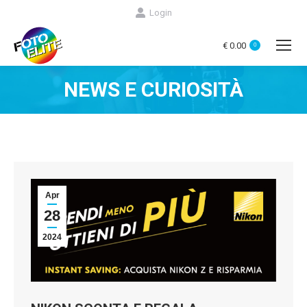
Login
€
0.00
0
NEWS E CURIOSITÀ
You are here:
Apr
28
2024