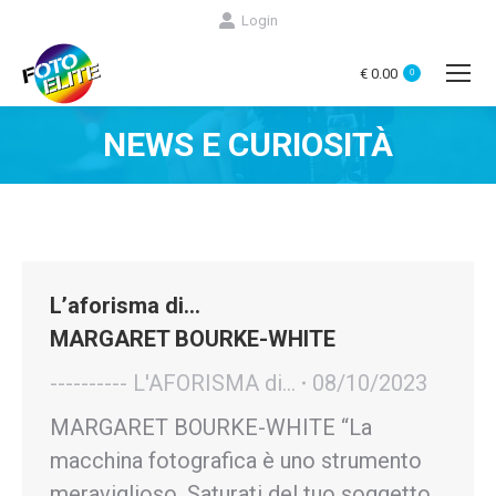
Login
€
0.00
0
NEWS E CURIOSITÀ
You are here:
L’aforisma di…
MARGARET BOURKE-WHITE
---------- L'AFORISMA di...
08/10/2023
MARGARET BOURKE-WHITE “La
macchina fotografica è uno strumento
meraviglioso. Saturati del tuo soggetto