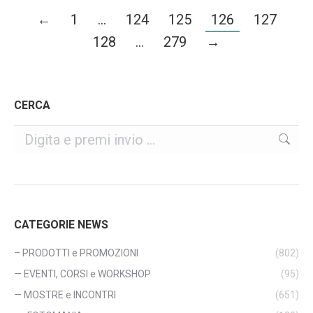
←
1
…
124
125
126
127
128
…
279
→
CERCA
Cerca
CATEGORIE NEWS
– PRODOTTI e PROMOZIONI
(802)
— EVENTI, CORSI e WORKSHOP
(95)
— MOSTRE e INCONTRI
(651)