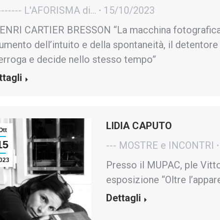
------- L'AFORISMA di...
15/10/2023
NRI CARTIER BRESSON “La macchina fotografica è 
umento dell’intuito e della spontaneità, il detentore d
terroga e decide nello stesso tempo”
ttagli
LIDIA CAPUTO
Ott
15
--- MOSTRE e INCONTRI
023
Presso il MUPAC, ple Vitt
esposizione “Oltre l’appa
Dettagli