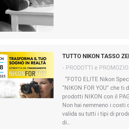
TUTTO NIKON TASSO Z
Ott
8
- PRODOTTI e PROMOZIO
023
“FOTO ELITE Nikon Specia
“NIKON FOR YOU” che ti dà 
prodotti NIKON con il P
Non hai nemmeno i costi d
valida su tutti i tipi di pr
di…