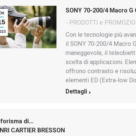
SONY 70-200/4 Macro G O
Ott
15
- PRODOTTI e PROMOZIO
023
Con le tecnologie più ava
il SONY 70-200/4 Macro G 
maneggevole, il teleobiett
scelta di applicazioni. Ele
offrono contrasto e risolu
elementi ED (Extra-low Di
Dettagli
aforisma di…
NRI CARTIER BRESSON