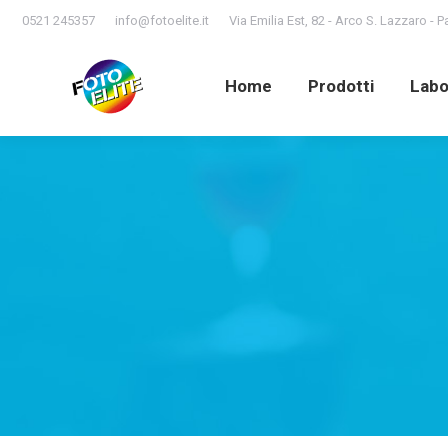
0521 245357
info@fotoelite.it
Via Emilia Est, 82 - Arco S. Lazzaro - 
Home
Prodotti
Lab
Home
Prodotti
Labo