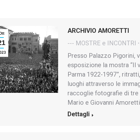
ARCHIVIO AMORETTI
Ott
21
--- MOSTRE e INCONTRI
023
Presso Palazzo Pigorini, v
esposizione la mostra “Il v
Parma 1922-1997”, ritratti
luoghi attraverso le immag
raccoglie fotografie di tre
Mario e Giovanni Amoretti
Dettagli