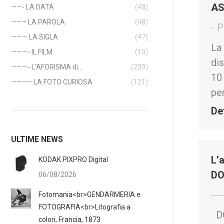
AS
——- LA DATA
(48)
——– LA PAROLA
(48)
- 
——— LA SIGLA
(47)
La
———- IL FILM
(10)
dis
———- L'AFORISMA di…
(239)
10
———– LA FOTO CURIOSA
(121)
pe
De
ULTIME NEWS
L’
KODAK PIXPRO Digital
DO
06/08/2026
---
Fotomania<br>GENDARMERIA e
FOTOGRAFIA<br>Litografia a
DO
colori, Francia, 1873