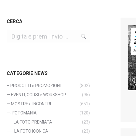
CERCA
Cerca
2
CATEGORIE NEWS
– PRODOTTI e PROMOZIONI
(802)
— EVENTI, CORSI e WORKSHOP
(95)
— MOSTRE e INCONTRI
(651)
—- FOTOMANIA
(120)
—– LA FOTO PREMIATA
(23)
—— LA FOTO ICONICA
(23)