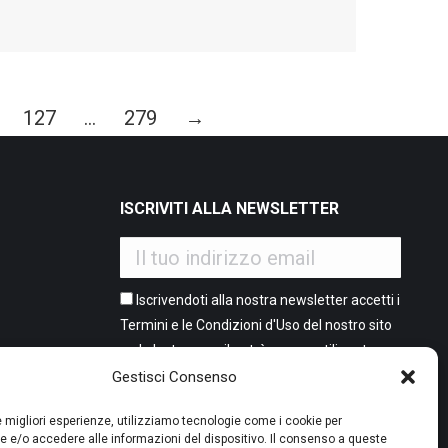
127
…
279
→
ISCRIVITI ALLA NEWSLETTER
Iscrivendoti alla nostra newsletter accetti i
Termini e le Condizioni d'Uso del nostro sito
web. La tua email potrà essere utilizzata a
o
it 2 flash
fini commerciali e promozionali.
Gestisci Consenso
e
sori)
le migliori esperienze, utilizziamo tecnologie come i cookie per
0.
 e/o accedere alle informazioni del dispositivo. Il consenso a queste