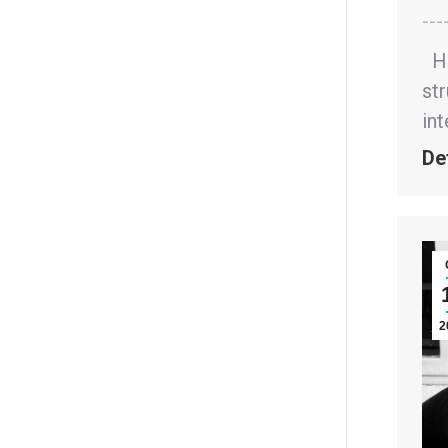
---
HE
str
in
De
2