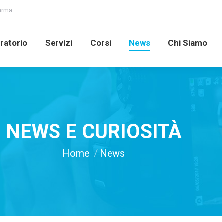
Parma
oratorio
Servizi
Corsi
News
Chi Siamo
ratorio
Servizi
Corsi
News
Chi Siamo
NEWS E CURIOSITÀ
You are here:
Home
News