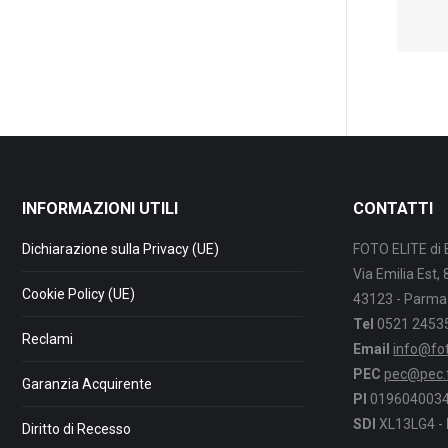
INFORMAZIONI UTILI
CONTATTI
Dichiarazione sulla Privacy (UE)
FOTO ELITE di 
Via Emilia Est,
Cookie Policy (UE)
43123 - Parma
Tel
0521 2453
Reclami
Email
info@foto
PEC
pec@pec.fo
Garanzia Acquirente
PI
0196040034
SDI
XL13LG4 -
Diritto di Recesso