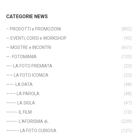
CATEGORIE NEWS
– PRODOTTI e PROMOZIONI
(802)
— EVENTI, CORSI e WORKSHOP
(95)
— MOSTRE e INCONTRI
(651)
—- FOTOMANIA
(120)
—– LA FOTO PREMIATA
(23)
—— LA FOTO ICONICA
(23)
——- LA DATA
(48)
——– LA PAROLA
(48)
——— LA SIGLA
(47)
———- IL FILM
(10)
———- L'AFORISMA di…
(239)
———– LA FOTO CURIOSA
(121)