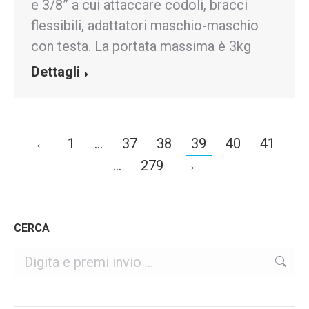
e 3/8” a cui attaccare codoli, bracci
flessibili, adattatori maschio-maschio
con testa. La portata massima è 3kg
Dettagli
←
1
…
37
38
39
40
41
…
279
→
CERCA
Cerca