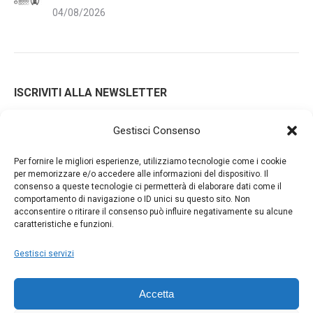
04/08/2026
ISCRIVITI ALLA NEWSLETTER
Gestisci Consenso
Iscrivendoti alla nostra newsletter accetti i Termini e le
Per fornire le migliori esperienze, utilizziamo tecnologie come i cookie
Condizioni d'Uso del nostro sito web. La tua email potrà essere
per memorizzare e/o accedere alle informazioni del dispositivo. Il
consenso a queste tecnologie ci permetterà di elaborare dati come il
utilizzata a fini commerciali e promozionali.
comportamento di navigazione o ID unici su questo sito. Non
acconsentire o ritirare il consenso può influire negativamente su alcune
caratteristiche e funzioni.
Gestisci servizi
Accetta