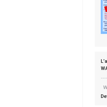
L’
WA
---
WA
De