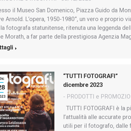
esso il Museo San Domenico, Piazza Guido da Monte
e Arnold. L’opera, 1950-1980”, un vero e proprio vi
la fotografa statunitense, ritenuta una leggenda del
ge Morath, a far parte della prestigiosa Agenzia Ma
ttagli
“TUTTI FOTOGRAFI”
Dic
dicembre 2023
28
- PRODOTTI e PROMOZIO
023
TUTTI FOTOGRAFI è la più d
l’attualità alle accurate pro
utili per il fotografo, dalle