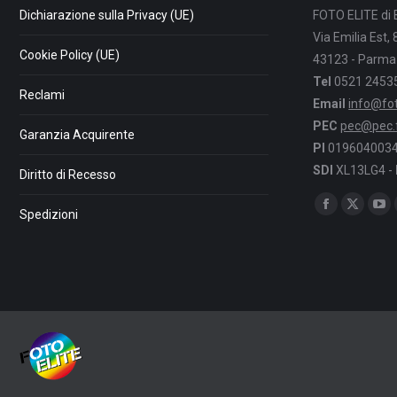
Dichiarazione sulla Privacy (UE)
FOTO ELITE di 
Via Emilia Est,
Cookie Policy (UE)
43123 - Parma
Tel
0521 2453
Reclami
Email
info@foto
PEC
pec@pec.fo
Garanzia Acquirente
PI
0196040034
SDI
XL13LG4 -
Diritto di Recesso
Find us on:
Facebook
X
Yo
Spedizioni
page
page
pa
opens
opens
op
in
in
in
new
new
ne
window
window
wi