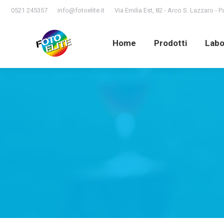
0521 245357
info@fotoelite.it
Via Emilia Est, 82 - Arco S. Lazzaro - 
Home
Prodotti
Lab
Home
Prodotti
Labo