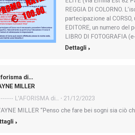
ELITE (via Emilia Est 82 P
REGGIA DI COLORNO. L’isc
partecipazione al CORSO,
EDITORE, un numero del 
LIBRO DI FOTOGRAFIA (e
Dettagli
aforisma di…
YNE MILLER
------- L'AFORISMA di...
21/12/2023
YNE MILLER “Penso che fare bei sogni sia ciò che
ttagli