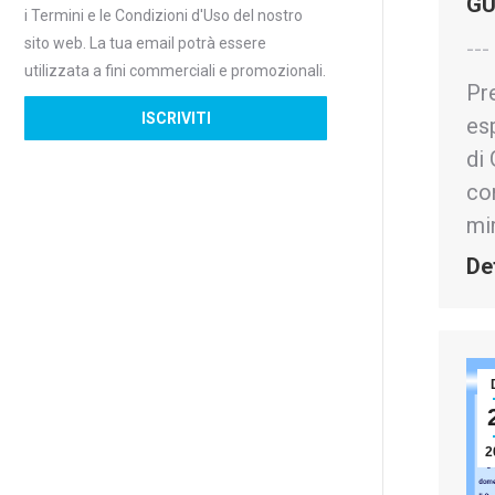
GU
i Termini e le Condizioni d'Uso del nostro
sito web. La tua email potrà essere
--
utilizzata a fini commerciali e promozionali.
Pr
es
di 
con
mi
De
2