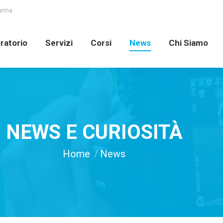
Parma
oratorio
Servizi
Corsi
News
Chi Siamo
ratorio
Servizi
Corsi
News
Chi Siamo
NEWS E CURIOSITÀ
You are here:
Home
News