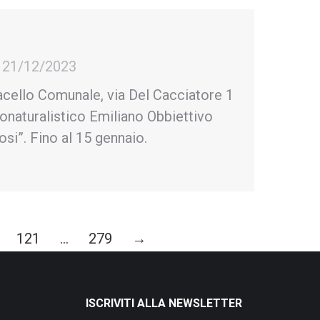
21/12/2023
acello Comunale, via Del Cacciatore 1
onaturalistico Emiliano Obbiettivo
si”. Fino al 15 gennaio.
121
…
279
→
ISCRIVITI ALLA NEWSLETTER