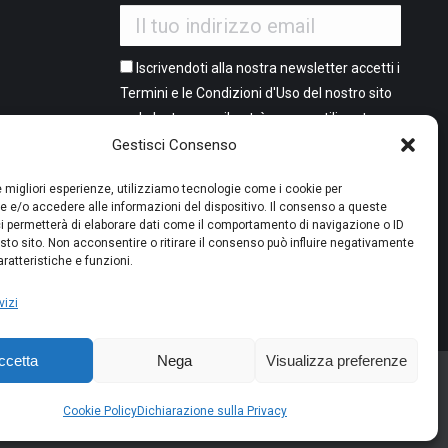
Iscrivendoti alla nostra newsletter accetti i
Termini e le Condizioni d'Uso del nostro sito
web. La tua email potrà essere utilizzata a
o
it 2 flash
fini commerciali e promozionali.
Gestisci Consenso
e
sori)
le migliori esperienze, utilizziamo tecnologie come i cookie per
0.
 e/o accedere alle informazioni del dispositivo. Il consenso a queste
i permetterà di elaborare dati come il comportamento di navigazione o ID
sto sito. Non acconsentire o ritirare il consenso può influire negativamente
PAGAMENTO SICURO
ratteristiche e funzioni.
vizi
ccetta
Nega
Visualizza preferenze
- Foto Elite - Made with ♥ by
The Bubble Company | Web Agency
Cookie Policy
Dichiarazione sulla Privacy