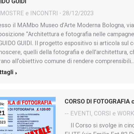
IDO GUIDI
- MOSTRE e INCONTRI
28/12/2023
esso il MAMbo Museo d’Arte Moderna Bologna, via 
posizione “Architettura e fotografia nelle campagn
GUIDO GUIDI. Il progetto espositivo si articola sul 
oscere, quelli della fotografia e dell’architettura, 
rano all’obiettivo comune di rendere comprensibili
ttagli
CORSO DI FOTOGRAFIA 
Dic
21
-- EVENTI, CORSI e WO
023
Il Corso si svolge in cin