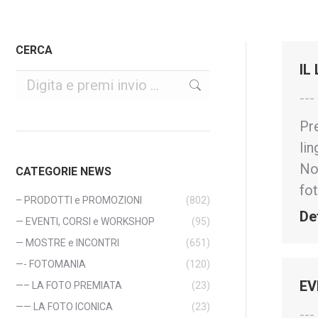
CERCA
IL
Cerca
--
Pre
lin
No
CATEGORIE NEWS
fot
– PRODOTTI e PROMOZIONI
(802)
De
— EVENTI, CORSI e WORKSHOP
(95)
— MOSTRE e INCONTRI
(651)
—- FOTOMANIA
(120)
EV
—– LA FOTO PREMIATA
(23)
—— LA FOTO ICONICA
(23)
--