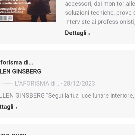
accessori, dai monitor all
soluzioni tecniche, prove s
interviste ai professionisti
Dettagli
aforisma di…
LEN GINSBERG
------- L'AFORISMA di...
28/12/2023
LEN GINSBERG “Segui la tua luce lunare interiore, 
ttagli