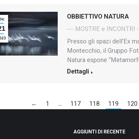
OBBIETTIVO NATURA
Dic
21
--- MOSTRE e INCONTRI
023
Presso gli spazi dell’Ex m
Montecchio, il Gruppo Fot
Natura espone “Metamorfo
Dettagli
←
1
…
117
118
119
120
AGGIUNTI DI RECENTE