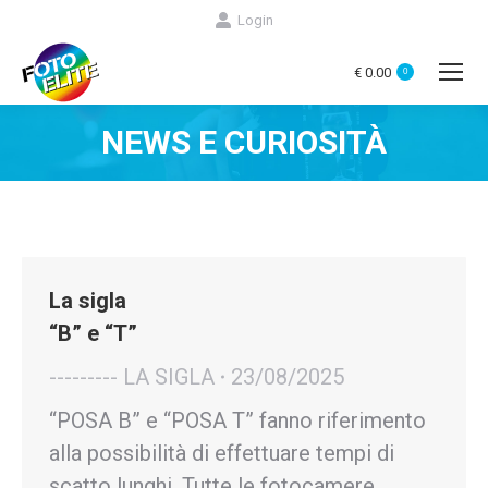
Login
€
0.00
0
NEWS E CURIOSITÀ
You are here:
La sigla
“B” e “T”
--------- LA SIGLA
23/08/2025
“POSA B” e “POSA T” fanno riferimento
alla possibilità di effettuare tempi di
scatto lunghi. Tutte le fotocamere