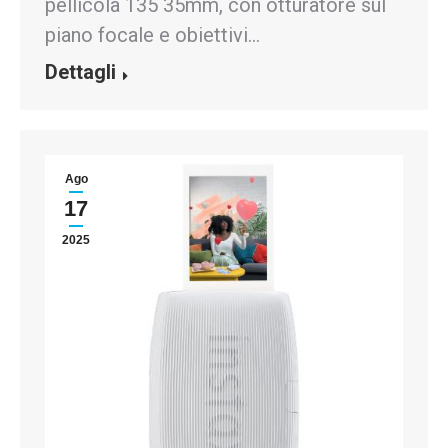
pellicola 135 35mm, con otturatore sul
piano focale e obiettivi…
Dettagli
Ago
17
2025