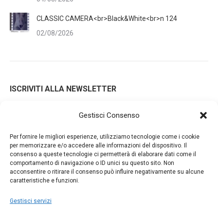
CLASSIC CAMERA<br>Black&White<br>n 124
02/08/2026
ISCRIVITI ALLA NEWSLETTER
Gestisci Consenso
Iscrivendoti alla nostra newsletter accetti i Termini e le
Per fornire le migliori esperienze, utilizziamo tecnologie come i cookie
Condizioni d'Uso del nostro sito web. La tua email potrà essere
per memorizzare e/o accedere alle informazioni del dispositivo. Il
consenso a queste tecnologie ci permetterà di elaborare dati come il
utilizzata a fini commerciali e promozionali.
comportamento di navigazione o ID unici su questo sito. Non
acconsentire o ritirare il consenso può influire negativamente su alcune
caratteristiche e funzioni.
Gestisci servizi