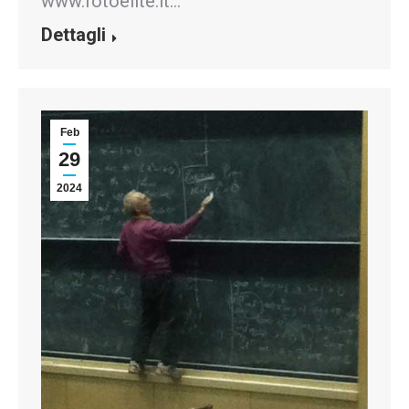
www.fotoelite.it…
Dettagli
Feb
29
2024