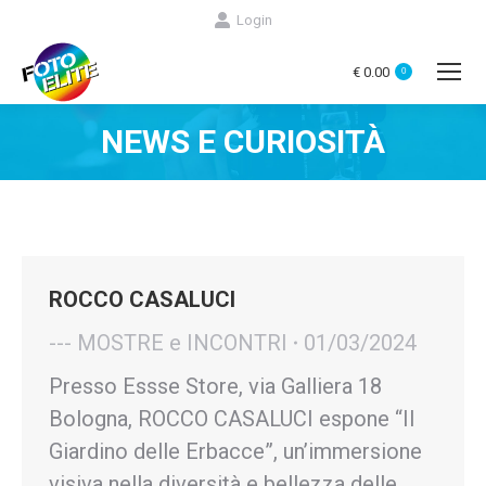
Login
€
0.00
0
NEWS E CURIOSITÀ
You are here:
ROCCO CASALUCI
--- MOSTRE e INCONTRI
01/03/2024
Presso Essse Store, via Galliera 18
Bologna, ROCCO CASALUCI espone “Il
Giardino delle Erbacce”, un’immersione
visiva nella diversità e bellezza delle