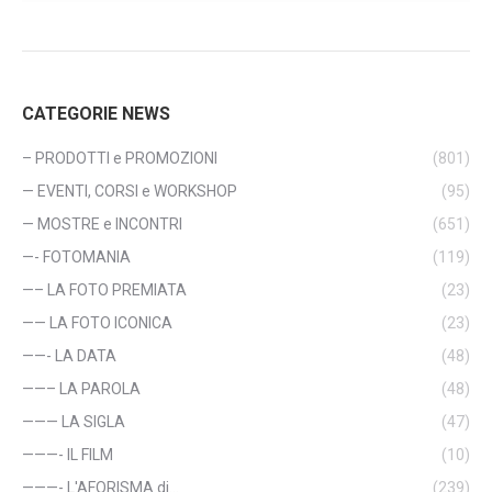
CATEGORIE NEWS
– PRODOTTI e PROMOZIONI
(801)
— EVENTI, CORSI e WORKSHOP
(95)
— MOSTRE e INCONTRI
(651)
—- FOTOMANIA
(119)
—– LA FOTO PREMIATA
(23)
—— LA FOTO ICONICA
(23)
——- LA DATA
(48)
——– LA PAROLA
(48)
——— LA SIGLA
(47)
———- IL FILM
(10)
———- L'AFORISMA di…
(239)