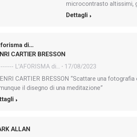
microcontrasto altissimi, g
Dettagli
aforisma di…
NRI CARTIER BRESSON
------- L'AFORISMA di...
17/08/2023
NRI CARTIER BRESSON “Scattare una fotografia è
munque il disegno di una meditazione”
ttagli
RK ALLAN