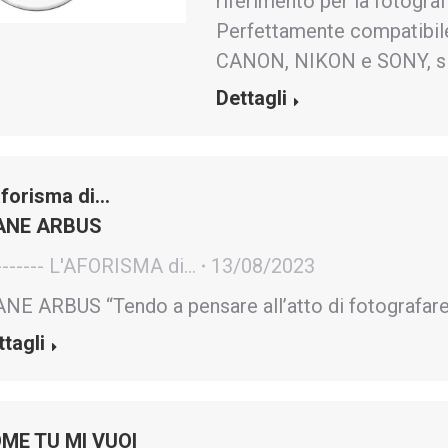
riferimento per la fotograf
Perfettamente compatibile
CANON, NIKON e SONY, sia
Dettagli
aforisma di…
ANE ARBUS
------- L'AFORISMA di...
13/08/2023
ANE ARBUS “Tendo a pensare all’atto di fotografar
ttagli
ME TU MI VUOI