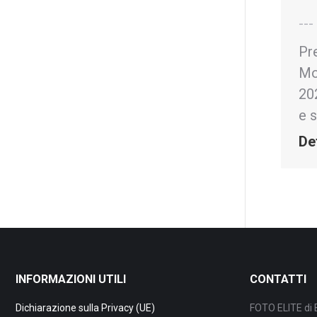
--
Pr
Mo
202
e s
De
INFORMAZIONI UTILI
CONTATTI
Dichiarazione sulla Privacy (UE)
FOTO ELITE di 