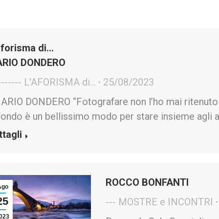
aforisma di…
RIO DONDERO
------- L'AFORISMA di...
25/08/2023
RIO DONDERO “Fotografare non l’ho mai ritenuto un
fondo è un bellissimo modo per stare insieme agli al
ttagli
ROCCO BONFANTI
Ago
25
--- MOSTRE e INCONTRI
023