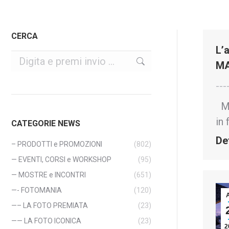
CERCA
L’
Cerca
MA
---
MA
in 
CATEGORIE NEWS
De
– PRODOTTI e PROMOZIONI
(802)
— EVENTI, CORSI e WORKSHOP
(95)
— MOSTRE e INCONTRI
(651)
—- FOTOMANIA
(120)
—– LA FOTO PREMIATA
(23)
—— LA FOTO ICONICA
(23)
2