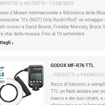
- MOSTRE e INCONTRI
17/08/2023
esso il Museo Internazionale e Biblioteca della Mus
posizione “It’s (NOT) Only Rock’n’Roll” un omaggi
atti iconici a David Bowie, Freddie Mercury, Bruce 
tre star della musica. Fino al 10 settembre.
ttagli
GODOX MF-R76 TTL
Ago
13
- PRODOTTI e PROMOZIO
023
Ricco di funzioni, e sempl
TTL un flash anulare per pe
macro e dei tuoi ritratti, 