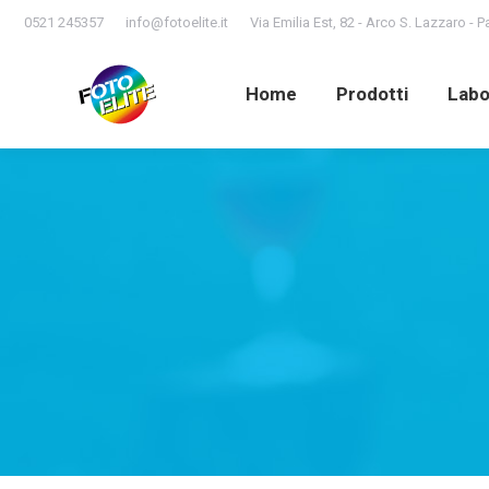
0521 245357
info@fotoelite.it
Via Emilia Est, 82 - Arco S. Lazzaro - 
Home
Prodotti
Lab
Home
Prodotti
Labo