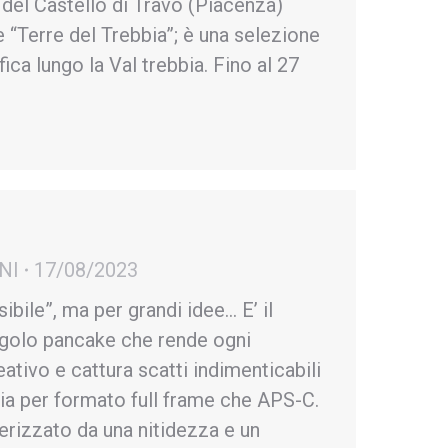
 del Castello di Travo (Piacenza)
erre del Trebbia”; è una selezione
fica lungo la Val trebbia. Fino al 27
NI
17/08/2023
ibile”, ma per grandi idee… E’ il
golo pancake che rende ogni
ativo e cattura scatti indimenticabili
sia per formato full frame che APS-C.
erizzato da una nitidezza e un