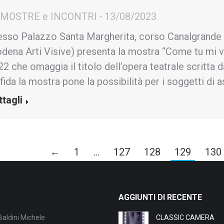
- MOSTRE e INCONTRI
13/08/2023
esso Palazzo Santa Margherita, corso Canalgrand
dena Arti Visive) presenta la mostra “Come tu mi vu
2 che omaggia il titolo dell’opera teatrale scritta d
fida la mostra pone la possibilità per i soggetti di 
ttagli
←
1
…
127
128
129
130
AGGIUNTI DI RECENTE
Baldini Michele
CLASSIC CAMERA