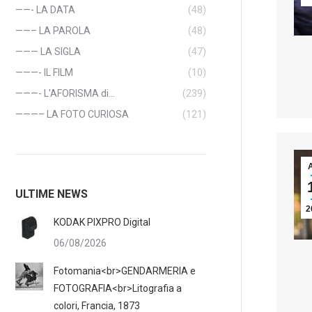
——- LA DATA
(48)
——– LA PAROLA
(48)
——— LA SIGLA
(47)
———- IL FILM
(10)
———- L'AFORISMA di…
(239)
———– LA FOTO CURIOSA
(121)
ULTIME NEWS
2
KODAK PIXPRO Digital
06/08/2026
Fotomania<br>GENDARMERIA e
FOTOGRAFIA<br>Litografia a
colori, Francia, 1873