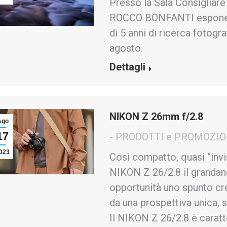
Presso la Sala Consigliare
ROCCO BONFANTI espone “T
di 5 anni di ricerca fotogra
agosto.
Dettagli
NIKON Z 26mm f/2.8
Ago
17
- PRODOTTI e PROMOZIO
023
Così compatto, quasi “invis
NIKON Z 26/2.8 il grandan
opportunità uno spunto cre
da una prospettiva unica, 
Il NIKON Z 26/2.8 è caratt