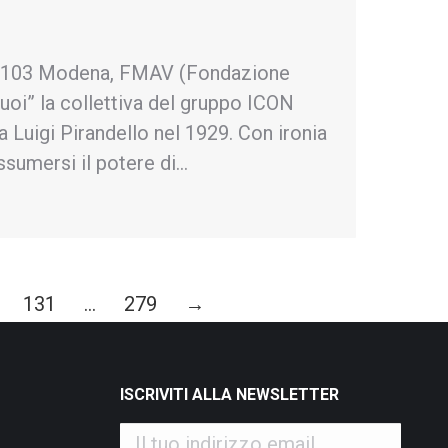
e 103 Modena, FMAV (Fondazione
oi” la collettiva del gruppo ICON
a Luigi Pirandello nel 1929. Con ironia
assumersi il potere di…
131
…
279
→
ISCRIVITI ALLA NEWSLETTER