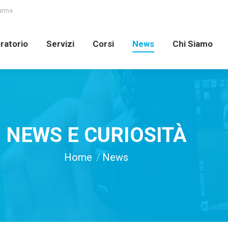
Parma
oratorio
Servizi
Corsi
News
Chi Siamo
ratorio
Servizi
Corsi
News
Chi Siamo
NEWS E CURIOSITÀ
You are here:
Home
News