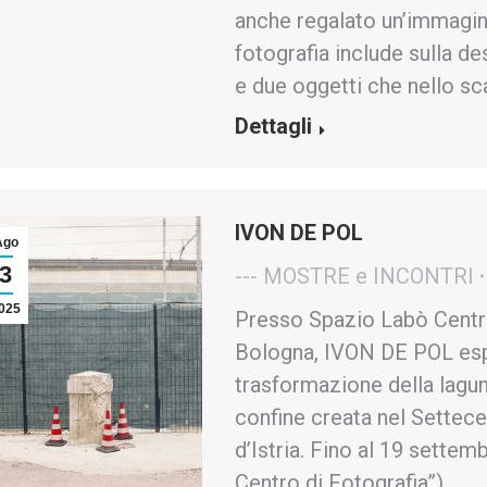
anche regalato un’immagin
fotografia include sulla de
e due oggetti che nello s
Dettagli
IVON DE POL
Ago
3
--- MOSTRE e INCONTRI
025
Presso Spazio Labò Centro
Bologna, IVON DE POL espon
trasformazione della lagun
confine creata nel Settece
d’Istria. Fino al 19 sette
Centro di Fotografia”)