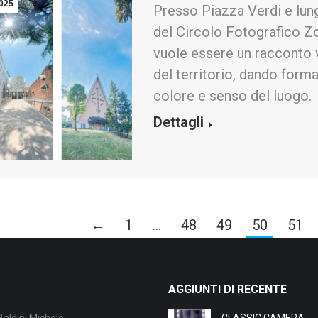
025
Presso Piazza Verdi e lung
del Circolo Fotografico Z
vuole essere un racconto v
del territorio, dando forma
colore e senso del luog
Dettagli
←
1
…
48
49
50
51
AGGIUNTI DI RECENTE