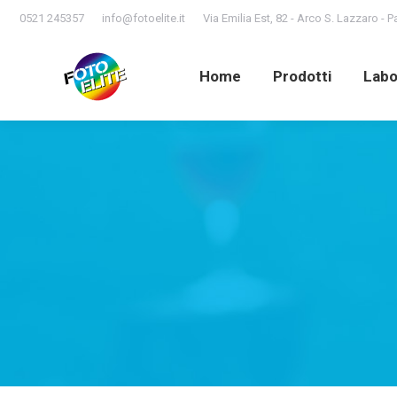
0521 245357
info@fotoelite.it
Via Emilia Est, 82 - Arco S. Lazzaro - 
Home
Prodotti
Lab
Home
Prodotti
Labo