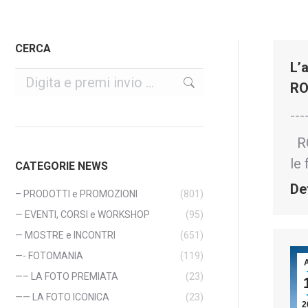
CERCA
L’
Cerca
RO
---
RO
le 
CATEGORIE NEWS
De
– PRODOTTI e PROMOZIONI
(801)
— EVENTI, CORSI e WORKSHOP
(95)
— MOSTRE e INCONTRI
(651)
—- FOTOMANIA
(119)
—– LA FOTO PREMIATA
(23)
—— LA FOTO ICONICA
(23)
2