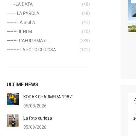
——- LA DATA
(48)
——– LA PAROLA
(48)
——— LA SIGLA
(47)
———- IL FILM
(10)
———- L'AFORISMA di…
(239)
———– LA FOTO CURIOSA
(121)
ULTIME NEWS
KODAK CHARMERA 1987
05/08/2026
La foto curiosa
2
05/08/2026