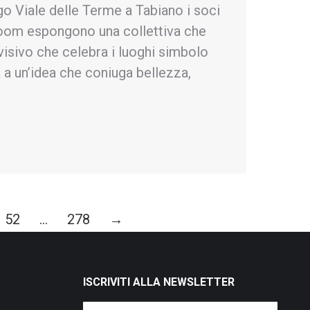
o Viale delle Terme a Tabiano i soci
oom espongono una collettiva che
isivo che celebra i luoghi simbolo
 a un’idea che coniuga bellezza,
o.
52
…
278
→
ISCRIVITI ALLA NEWSLETTER