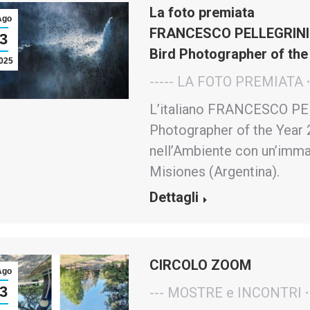
La foto premiata
Ago
FRANCESCO PELLEGRINI
3
Bird Photographer of the
025
----- LA FOTO PREMIATA
L’italiano FRANCESCO PELL
Photographer of the Year 2
nell’Ambiente con un’imma
Misiones (Argentina).
Dettagli
CIRCOLO ZOOM
Ago
3
--- MOSTRE e INCONTRI