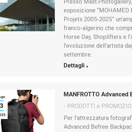
Presso Mast.Photogallery,
esposizione “MOHAMED 
Projets 2005-2025” un’amp
franco-algerino che compr
Horse Day, Shoplifters e l
l’evoluzione dell’artista da
settembre.
Dettagli
MANFROTTO Advanced Be
Ago
3
- PRODOTTI e PROMOZIO
025
Per l’attrezzatura fotogr
Advanced Befree Backpack I