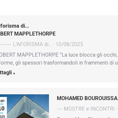
aforisma di…
BERT MAPPLETHORPE
------- L'AFORISMA di...
10/08/2025
BERT MAPPLETHORPE “La luce blocca gli occhi, i m
forme, gli spessori trasformandoli in frammenti di u
ttagli
MOHAMED BOUROUISSA
Ago
10
--- MOSTRE e INCONTRI
025