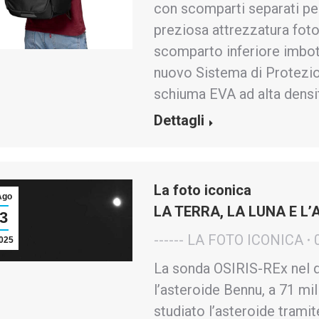
con scomparti separati pe
preziosa attrezzatura fotog
scomparto inferiore imbot
nuovo Sistema di Protezio
schiuma EVA ad alta densi
Dettagli
La foto iconica
Ago
LA TERRA, LA LUNA E L
3
------ LA FOTO ICONICA
025
La sonda OSIRIS-REx nel 
l’asteroide Bennu, a 71 mil
studiato l’asteroide tramit