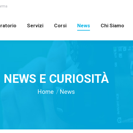
Parma
oratorio
Servizi
Corsi
News
Chi Siamo
ratorio
Servizi
Corsi
News
Chi Siamo
NEWS E CURIOSITÀ
You are here:
Home
News