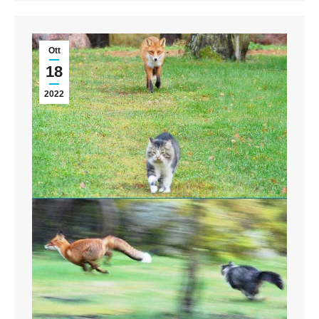
Ott
18
2022