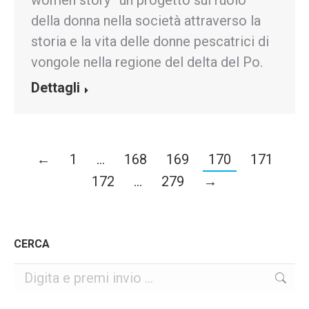
women story” un progetto sul ruolo
della donna nella società attraverso la
storia e la vita delle donne pescatrici di
vongole nella regione del delta del Po.
Dettagli
←
1
…
168
169
170
171
172
…
279
→
CERCA
Cerca