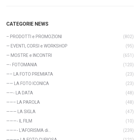
CATEGORIE NEWS
– PRODOTTI e PROMOZIONI
(802)
— EVENTI, CORSI e WORKSHOP
(95)
— MOSTRE e INCONTRI
(651)
—- FOTOMANIA
(120)
—– LA FOTO PREMIATA
(23)
—— LA FOTO ICONICA
(23)
——- LA DATA
(48)
——– LA PAROLA
(48)
——— LA SIGLA
(47)
———- IL FILM
(10)
———- L'AFORISMA di…
(239)
———– LA FOTO CURIOSA
(121)