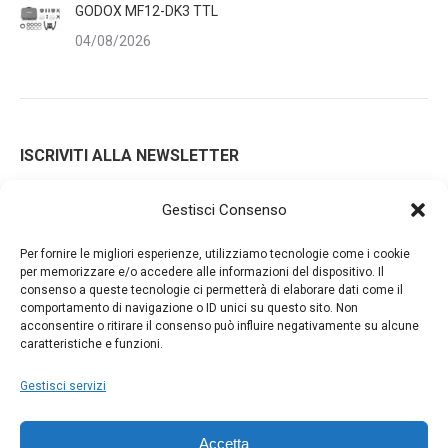
GODOX MF12-DK3 TTL
04/08/2026
ISCRIVITI ALLA NEWSLETTER
Gestisci Consenso
Iscrivendoti alla nostra newsletter accetti i Termini e le
Per fornire le migliori esperienze, utilizziamo tecnologie come i cookie
Condizioni d'Uso del nostro sito web. La tua email potrà essere
per memorizzare e/o accedere alle informazioni del dispositivo. Il
consenso a queste tecnologie ci permetterà di elaborare dati come il
utilizzata a fini commerciali e promozionali.
comportamento di navigazione o ID unici su questo sito. Non
acconsentire o ritirare il consenso può influire negativamente su alcune
caratteristiche e funzioni.
Gestisci servizi
Accetta