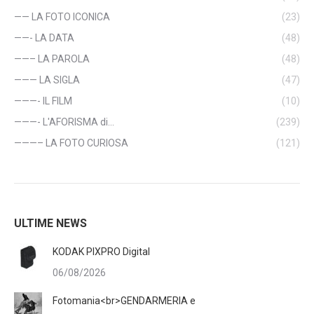
—— LA FOTO ICONICA
(23)
——- LA DATA
(48)
——– LA PAROLA
(48)
——— LA SIGLA
(47)
———- IL FILM
(10)
———- L'AFORISMA di…
(239)
———– LA FOTO CURIOSA
(121)
ULTIME NEWS
KODAK PIXPRO Digital
06/08/2026
Fotomania<br>GENDARMERIA e