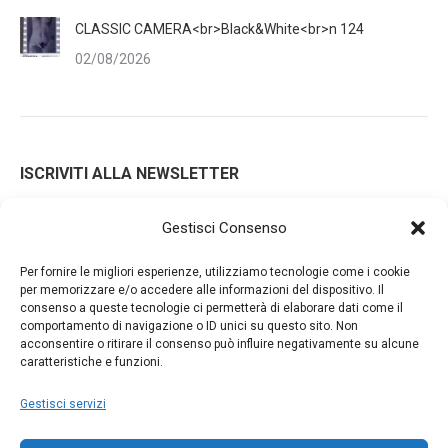
CLASSIC CAMERA<br>Black&White<br>n 124
02/08/2026
ISCRIVITI ALLA NEWSLETTER
Gestisci Consenso
Iscrivendoti alla nostra newsletter accetti i Termini e le
Per fornire le migliori esperienze, utilizziamo tecnologie come i cookie
Condizioni d'Uso del nostro sito web. La tua email potrà essere
per memorizzare e/o accedere alle informazioni del dispositivo. Il
consenso a queste tecnologie ci permetterà di elaborare dati come il
utilizzata a fini commerciali e promozionali.
comportamento di navigazione o ID unici su questo sito. Non
acconsentire o ritirare il consenso può influire negativamente su alcune
caratteristiche e funzioni.
Gestisci servizi