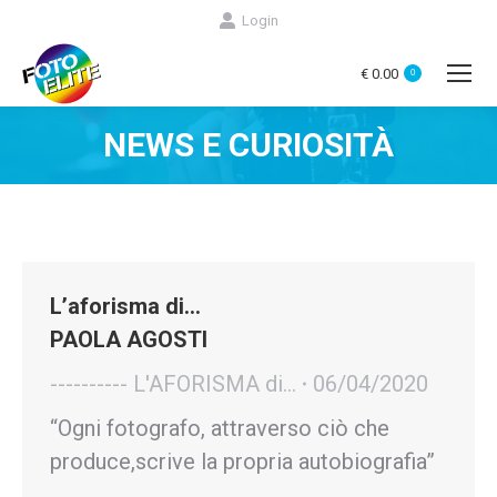
Login
€
0.00
0
NEWS E CURIOSITÀ
You are here:
L’aforisma di…
PAOLA AGOSTI
---------- L'AFORISMA di...
06/04/2020
“Ogni fotografo, attraverso ciò che
produce,scrive la propria autobiografia”