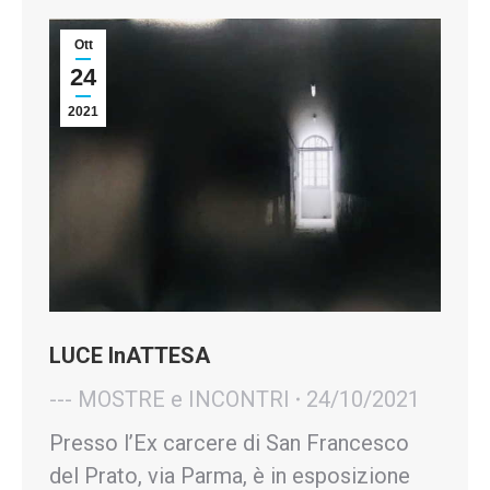
Ott
24
2021
LUCE InATTESA
--- MOSTRE e INCONTRI
24/10/2021
Presso l’Ex carcere di San Francesco
del Prato, via Parma, è in esposizione