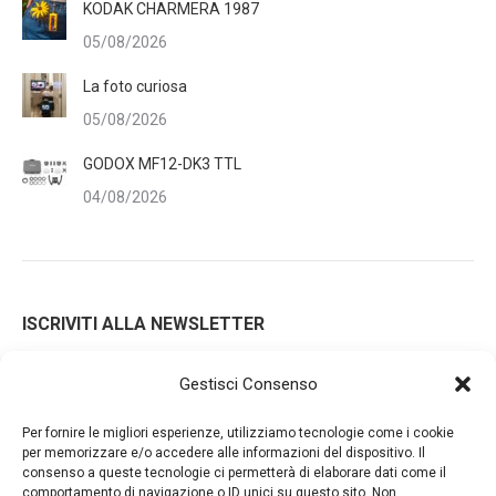
KODAK CHARMERA 1987
05/08/2026
La foto curiosa
05/08/2026
GODOX MF12-DK3 TTL
04/08/2026
ISCRIVITI ALLA NEWSLETTER
Gestisci Consenso
Iscrivendoti alla nostra newsletter accetti i Termini e le
Per fornire le migliori esperienze, utilizziamo tecnologie come i cookie
Condizioni d'Uso del nostro sito web. La tua email potrà essere
per memorizzare e/o accedere alle informazioni del dispositivo. Il
consenso a queste tecnologie ci permetterà di elaborare dati come il
utilizzata a fini commerciali e promozionali.
comportamento di navigazione o ID unici su questo sito. Non