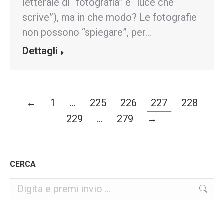
letterale di “fotografia” è “luce che
scrive”), ma in che modo? Le fotografie
non possono “spiegare”, per…
Dettagli
←
1
…
225
226
227
228
229
…
279
→
CERCA
Cerca