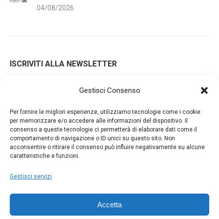
04/08/2026
ISCRIVITI ALLA NEWSLETTER
Gestisci Consenso
Iscrivendoti alla nostra newsletter accetti i Termini e le
Per fornire le migliori esperienze, utilizziamo tecnologie come i cookie
Condizioni d'Uso del nostro sito web. La tua email potrà essere
per memorizzare e/o accedere alle informazioni del dispositivo. Il
consenso a queste tecnologie ci permetterà di elaborare dati come il
utilizzata a fini commerciali e promozionali.
comportamento di navigazione o ID unici su questo sito. Non
acconsentire o ritirare il consenso può influire negativamente su alcune
caratteristiche e funzioni.
Gestisci servizi
Accetta